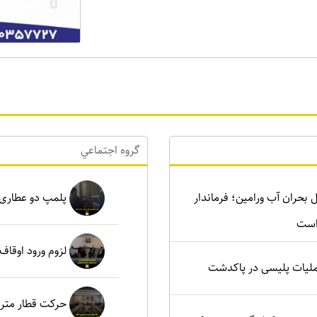
گروه اجتماعي
رای حل بحران آب ورامین؛ فرماندار
پلمپ دو عطاری غیرمجاز د
است
لزوم ورود اوقاف
ملیات پلیسی در پاکدشت
حرکت قطار مترو