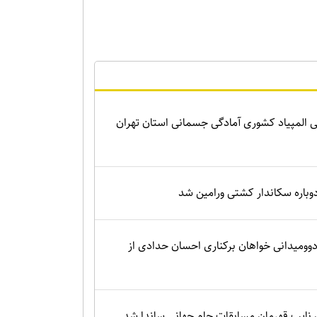
 المپیاد کشوری آمادگی جسمانی استان تهران
باره سکاندار کشتی ورامین شد
وومیدانی خواهان برکناری احسان حدادی از
 نایب قهرمان مسابقات جام جهانی ساندا شد