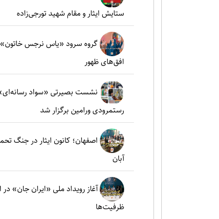
ستایش ایثار و مقام شهید تورجی‌زاده
گروه سرود «یاس نرجس خاتون»؛ ط
افق‌های ظهور
نشست بصیرتی «سواد رسانه‌ای» 
رستمرودی ورامین برگزار شد
آبان
آغاز رویداد ملی «ایران جان» در 
ظرفیت‌ها