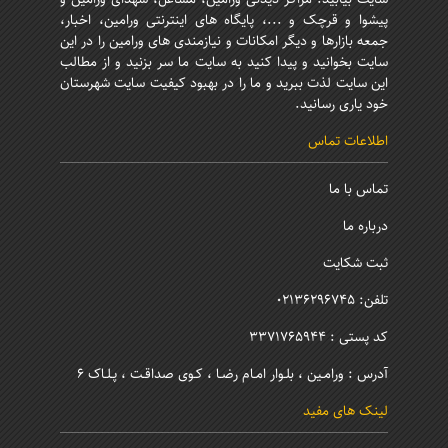
پیشوا و قرچک و ...، پایگاه های اینترنتی ورامین، اخبار،
جمعه بازارها و دیگر امکانات و نیازمندی های ورامین را در این
سایت بخوانید و پیدا کنید به سایت ما سر بزنید و از مطالب
این سایت لذت ببرید و ما را در بهبود کیفیت سایت شهرستان
خود یاری رسانید.
اطلاعات تماس
تماس با ما
درباره ما
ثبت شکایت
تلفن: 02136296745
کد پستی : 3371765944
آدرس : ورامـین ، بلـوار امـام رضـا ، کـوی صداقـت ، پـلـاک 6
لینک های مفید