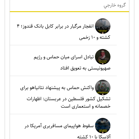
گروه خارجي
انفجار مرگبار در برابر کابل بانک قندوز؛ ۴
کشته و ۱۰ زخمی
تبادل اسرای میان حماس و رژیم
صهیونیستی به تعویق افتاد
واکنش حماس به پیشنهاد نتانیاهو برای
تشکیل کشور فلسطین در عربستان: اظهارات
خصمانه و استعماری است
سقوط هواپیمای مسافربری آمریکا در
آلاسکا با ۱۰ کشته