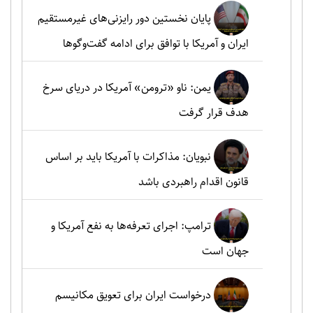
پایان نخستین دور رایزنی‌های غیرمستقیم
ایران و آمریکا با توافق برای ادامه گفت‌وگوها
یمن: ناو «ترومن» آمریکا در دریای سرخ
هدف قرار گرفت
نبویان: مذاکرات با آمریکا باید بر اساس
قانون اقدام راهبردی باشد
ترامپ: اجرای تعرفه‌ها به نفع آمریکا و
جهان است
درخواست ایران برای تعویق مکانیسم