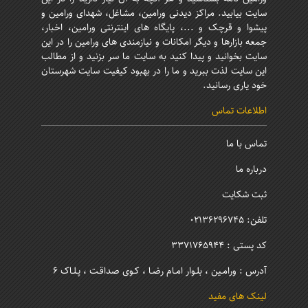
سایت بیابید. مراکز دیدنی ورامین، مشاغل، شهدای ورامین و
پیشوا و قرچک و ...، پایگاه های اینترنتی ورامین، اخبار،
جمعه بازارها و دیگر امکانات و نیازمندی های ورامین را در این
سایت بخوانید و پیدا کنید به سایت ما سر بزنید و از مطالب
این سایت لذت ببرید و ما را در بهبود کیفیت سایت شهرستان
خود یاری رسانید.
اطلاعات تماس
تماس با ما
درباره ما
ثبت شکایت
تلفن: 02136296745
کد پستی : 3371765944
آدرس : ورامـین ، بلـوار امـام رضـا ، کـوی صداقـت ، پـلـاک 6
لینک های مفید