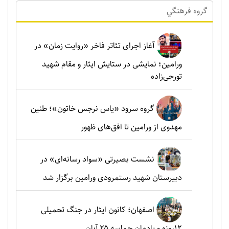
گروه فرهنگي
آغاز اجرای تئاتر فاخر «روایت زمان» در
ورامین؛ نمایشی در ستایش ایثار و مقام شهید
تورجی‌زاده
گروه سرود «یاس نرجس خاتون»؛ طنین
مهدوی از ورامین تا افق‌های ظهور
نشست بصیرتی «سواد رسانه‌ای» در
دبیرستان شهید رستمرودی ورامین برگزار شد
اصفهان؛ کانون ایثار در جنگ تحمیلی
۱۲روزه و یادمان حماسه ۲۵ آبان