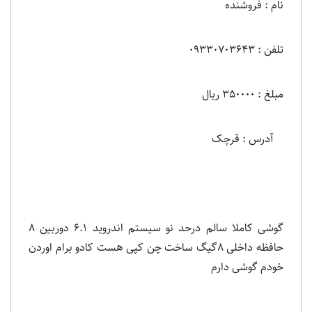
نام : فروشنده
تلفن : 09330703643
مبلغ : 350000 ریال
آدرس : قرچک
گوشی کاملا سالم درحد نو سیستم اندروید ۶.۱ دوربین ۸
حافظه داخلی ۸گیگ ساخت چن کپی هست کادو برام اوردن
خودم گوشی دارم