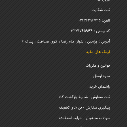
ثبت شکایت
تلفن: 02136296745
کد پستی : 3371765944
آدرس : ورامـین ، بلـوار امـام رضـا ، کـوی صداقـت ، پـلـاک 6
لینک های مفید
قوانین و مقررات
نحوه ارسال
راهنمای خرید
ثبت سفارش - شرایط بازگشت کالا
پیـگـیری سفارش - بن های تخفیف
سوالات متــدوال - شرایط استـفـاده