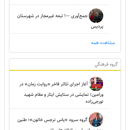
جمع‌آوری ۱۰۰ تبعه غیرمجاز در شهرستان
پردیس
مشاهده همه
گروه فرهنگي
آغاز اجرای تئاتر فاخر «روایت زمان» در
ورامین؛ نمایشی در ستایش ایثار و مقام شهید
تورجی‌زاده
گروه سرود «یاس نرجس خاتون»؛ طنین