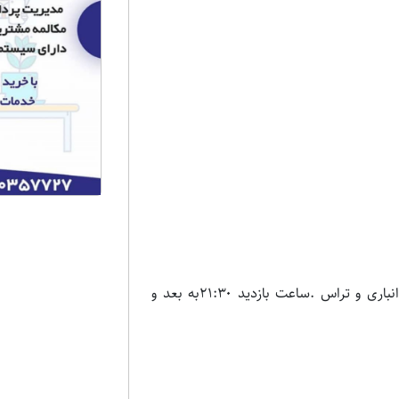
اپارتمان تک واحدی دارای اسانسور و پارکینگ و انباری و تراس .ساعت بازدید ۲۱:۳۰به بعد و