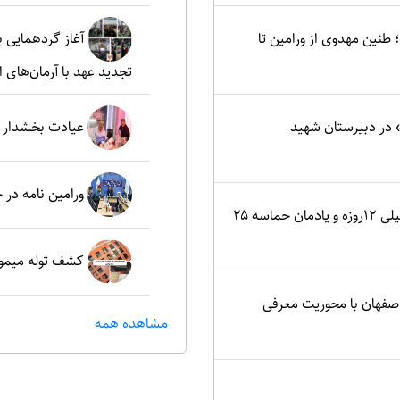
نین مهدوی از ورامین تا
آغاز گردهمایی ب
تجدید عهد با آرمان‌های ا
در دبیرستان شهید
عیادت بخشدار م
ورامین نامه در
اصفهان؛ کانون ایثار در جنگ تحمیلی ۱۲روزه و یادمان حماسه ۲۵
کشف توله میمون
اصفهان با محوریت معرفی
مشاهده همه