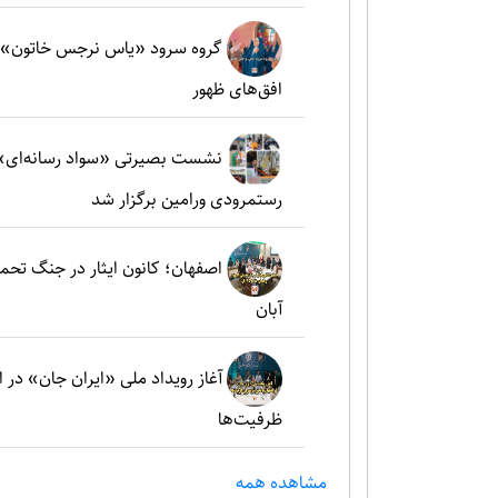
گروه سرود «یاس نرجس خاتون»؛ ط
افق‌های ظهور
نشست بصیرتی «سواد رسانه‌ای» 
رستمرودی ورامین برگزار شد
آبان
آغاز رویداد ملی «ایران جان» در 
ظرفیت‌ها
مشاهده همه