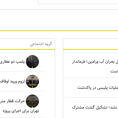
گروه اجتماعي
رای حل بحران آب ورامین؛ فرماندار
پلمپ دو عطاری غیرمجاز د
است
لزوم ورود اوقاف
ملیات پلیسی در پاکدشت
حرکت قطار مترو
یید نشد؛ تشکیل گشت مشترک
تهران برای اجرای پروژه