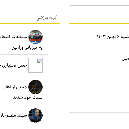
گروه ورزشي
ن ۱۴۰۳
مسابقات انتخابی
به میزبانی ورامین
میل
حسن بختیاری دو
جمعی از اهالی د
سمت خود شدند
سهیلا منصوریان