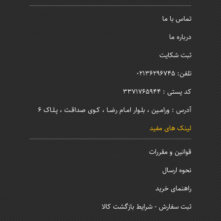
تماس با ما
درباره ما
ثبت شکایت
تلفن: 02136296745
کد پستی : 3371765944
آدرس : ورامـین ، بلـوار امـام رضـا ، کـوی صداقـت ، پـلـاک 6
لینک های مفید
قوانین و مقررات
نحوه ارسال
راهنمای خرید
ثبت سفارش - شرایط بازگشت کالا