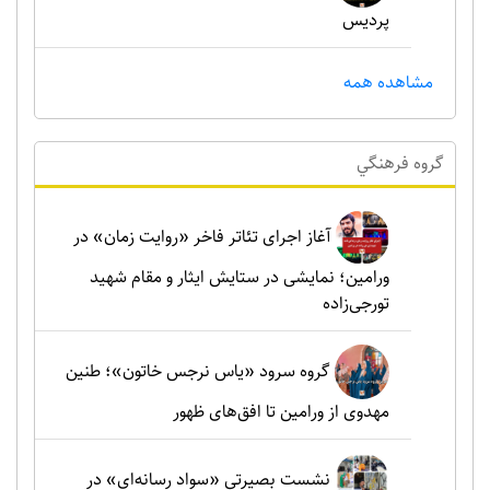
پردیس
مشاهده همه
گروه فرهنگي
آغاز اجرای تئاتر فاخر «روایت زمان» در
ورامین؛ نمایشی در ستایش ایثار و مقام شهید
تورجی‌زاده
گروه سرود «یاس نرجس خاتون»؛ طنین
مهدوی از ورامین تا افق‌های ظهور
نشست بصیرتی «سواد رسانه‌ای» در