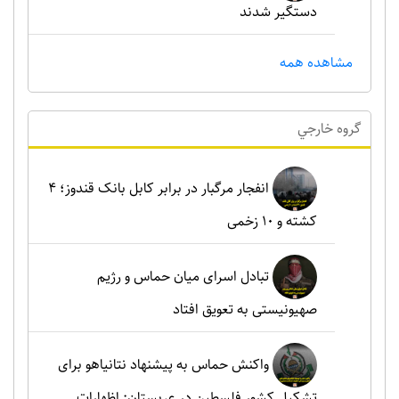
دستگیر شدند
مشاهده همه
گروه خارجي
انفجار مرگبار در برابر کابل بانک قندوز؛ ۴
کشته و ۱۰ زخمی
تبادل اسرای میان حماس و رژیم
صهیونیستی به تعویق افتاد
واکنش حماس به پیشنهاد نتانیاهو برای
تشکیل کشور فلسطین در عربستان: اظهارات