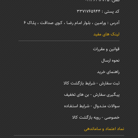
کد پستی : 3371765944
آدرس : ورامـین ، بلـوار امـام رضـا ، کـوی صداقـت ، پـلـاک 6
لینک های مفید
قوانین و مقررات
نحوه ارسال
راهنمای خرید
ثبت سفارش - شرایط بازگشت کالا
پیـگـیری سفارش - بن های تخفیف
سوالات متــدوال - شرایط استـفـاده
خصوصی - رویه بازگشت کالا
نماد اعتماد و ساماندهی