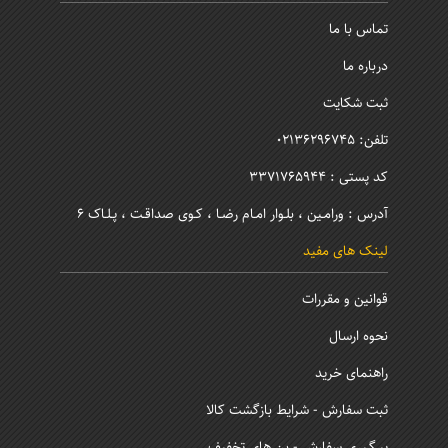
تماس با ما
درباره ما
ثبت شکایت
تلفن: 02136296745
کد پستی : 3371765944
آدرس : ورامـین ، بلـوار امـام رضـا ، کـوی صداقـت ، پـلـاک 6
لینک های مفید
قوانین و مقررات
نحوه ارسال
راهنمای خرید
ثبت سفارش - شرایط بازگشت کالا
پیـگـیری سفارش - بن های تخفیف