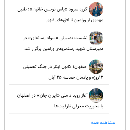
گروه سرود «یاس نرجس خاتون»؛ طنین
مهدوی از ورامین تا افق‌های ظهور
نشست بصیرتی «سواد رسانه‌ای» در
دبیرستان شهید رستمرودی ورامین برگزار شد
اصفهان؛ کانون ایثار در جنگ تحمیلی
۱۲روزه و یادمان حماسه ۲۵ آبان
آغاز رویداد ملی «ایران جان» در اصفهان
با محوریت معرفی ظرفیت‌ها
مشاهده همه