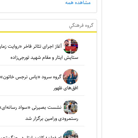
مشاهده همه
گروه فرهنگي
آغاز اجرای تئاتر فاخر «روایت زما
ستایش ایثار و مقام شهید تورجی‌زاده
گروه سرود «یاس نرجس خاتون»؛ ط
افق‌های ظهور
نشست بصیرتی «سواد رسانه‌ای» 
رستمرودی ورامین برگزار شد