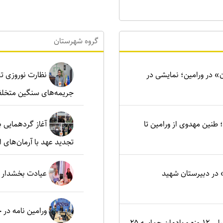
گروه شهرستان
ن» در ورامین؛ نمایشی در
نظارت نوروزی تع
جریمه‌های سنگین متخلف
نین مهدوی از ورامین تا
آغاز گردهمایی ب
تجدید عهد با آرمان‌های ا
در دبیرستان شهید
عیادت بخشدار م
ورامین نامه در
اصفهان؛ کانون ایثار در جنگ تحمیلی ۱۲روزه و یادمان حماسه ۲۵