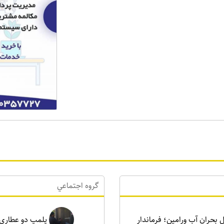
گروه اجتماعي
رای حل بحران آب ورامین؛ فرماندار
پلمپ دو عطاری غیرمجاز د