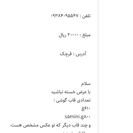
تلفن : 09384095547
مبلغ : 20000 ریال
آدرس : قرچک
سلام
با عرض خسته نباشید
تعدادی قاب گوشی :
g610
s5mini.g800
و چند قاب دیگر که تو عکس مشخص هست