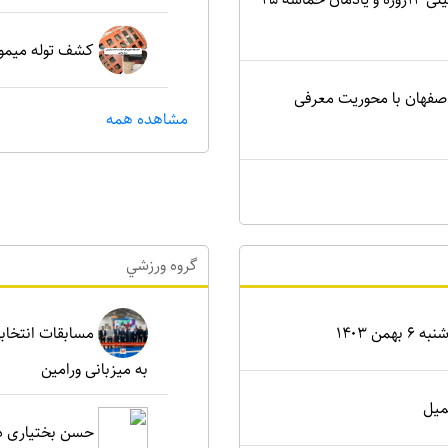
کشف توله میمون
اصفهان با محوریت معرفی
مشاهده همه
گروه ورزشي
ن ۱۴۰۳
مسابقات انتخابی
به میزبانی ورامین
میل
حسن بختیاری دو