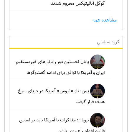
گوگل آنالیتیکس محروم شدند
مشاهده همه
گروه سياسي
پایان نخستین دور رایزنی‌های غیرمستقیم
ایران و آمریکا با توافق برای ادامه گفت‌وگوها
یمن: ناو «ترومن» آمریکا در دریای سرخ
هدف قرار گرفت
نبویان: مذاکرات با آمریکا باید بر اساس
قانون اقدام راهبردی باشد