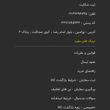
ثبت شکایت
تلفن: 02136296745
کد پستی : 3371765944
آدرس : ورامـین ، بلـوار امـام رضـا ، کـوی صداقـت ، پـلـاک 6
لینک های مفید
قوانین و مقررات
نحوه ارسال
راهنمای خرید
ثبت سفارش - شرایط بازگشت کالا
پیـگـیری سفارش - بن های تخفیف
سوالات متــدوال - شرایط استـفـاده
خصوصی - رویه بازگشت کالا