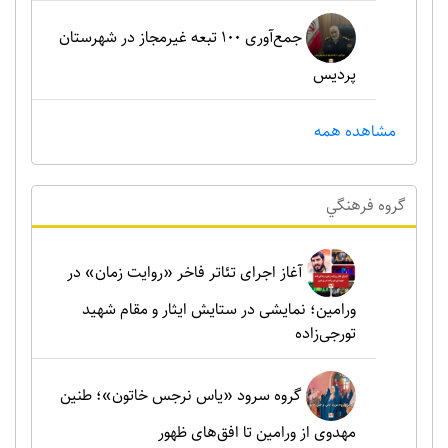
جمع‌آوری ۱۰۰ تبعه غیرمجاز در شهرستان
پردیس
مشاهده همه
گروه فرهنگي
آغاز اجرای تئاتر فاخر «روایت زمان» در
ورامین؛ نمایشی در ستایش ایثار و مقام شهید
تورجی‌زاده
گروه سرود «یاس نرجس خاتون»؛ طنین
مهدوی از ورامین تا افق‌های ظهور