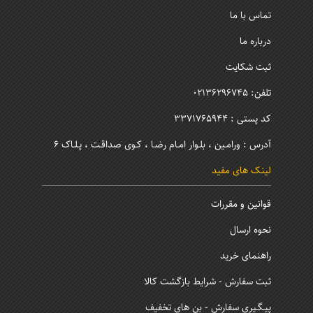
تماس با ما
درباره ما
ثبت شکایت
تلفن: 02136296745
کد پستی : 3371765944
آدرس : ورامـین ، بلـوار امـام رضـا ، کـوی صداقـت ، پـلـاک 6
لینک های مفید
قوانین و مقررات
نحوه ارسال
راهنمای خرید
ثبت سفارش - شرایط بازگشت کالا
پیـگـیری سفارش - بن های تخفیف