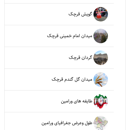
گویش قرچک
میدان امام خمینی قرچک
گردان قرچک
میدان گل گندم قرچک
طایفه های ورامین
طول وعرض جغرافیای ورامین