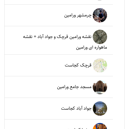
چرمشهر ورامین
نقشه ورامین قرچک و جواد آباد + نقشه
ماهواره ای ورامین
قرچک کجاست
مسجد جامع ورامین
جواد آباد کجاست