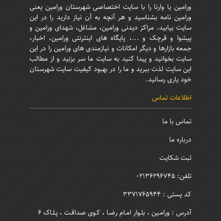
ورامین یا وارنا را با سایت اختصاصی شهرستان ورامین یعنی
ورامین نامه بشناسید و هر آنچه به آن نیاز دارید را در این
سایت بیابید. مراکز دیدنی ورامین، مشاغل، شهدای ورامین و
پیشوا و قرچک و ...، پایگاه های اینترنتی ورامین، اخبار،
جمعه بازارها و دیگر امکانات و نیازمندی های ورامین را در این
سایت بخوانید و پیدا کنید به سایت ما سر بزنید و از مطالب
این سایت لذت ببرید و ما را در بهبود کیفیت سایت شهرستان
خود یاری رسانید.
اطلاعات تماس
تماس با ما
درباره ما
ثبت شکایت
تلفن: 02136296745
کد پستی : 3371765944
آدرس : ورامـین ، بلـوار امـام رضـا ، کـوی صداقـت ، پـلـاک 6