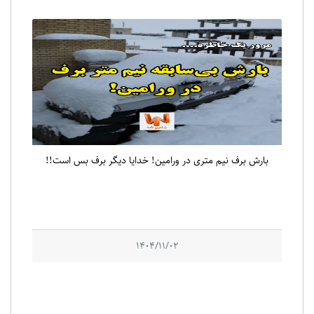
بارش برف نیم متری در ورامین! خدایا دیگر برف بس است!!
1404/11/02