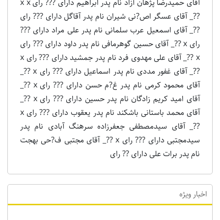
آقای حمیدرضا پژهان آزاد نام پدر ابراهیم دارای ??? رای x x
??_ آقای عسگر اص?نی شیران نام پدر آقاگل دارای ??? رای
??_ آقای اسمعیل عرب سلمانی نام پدر على مراد دارای ???
رای x ??_ آقای حسین گوهرمافی نام پدر داود دارای ??? رای
x ??_ آقای علی مهدوی فرد نام پدر جمشید دارای ??? رای x
??_ آقای غفور مددی نام پدر اسماعیل دارای ??? رای x ??_
آقای محمود کرمی نام پدر غ?م حسن دارای ??? رای x ??_
آقای امید کریم زادگان نام پدر حسین دارای ??? رای x ??_
آقای محمد باستانی باشکند نام پدر یعقوب دارای ??? رای x
??_ آقای سیدمصطفی جعفرزاده سرهنگ آبادی نام پدر
سیدمجتبی دارای ??? رای x ??_ آقای مجتبی ف?حی بهجت
نام پدر برات علی دارای ?? رای
اخبار ویژه