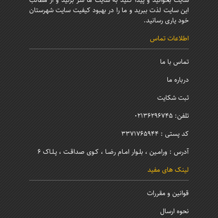
سایت بخوانید و پیدا کنید به سایت ما سر بزنید و از مطالب
این سایت لذت ببرید و ما را در بهبود کیفیت سایت شهرستان
خود یاری رسانید.
اطلاعات تماس
تماس با ما
درباره ما
ثبت شکایت
تلفن: 02136296745
کد پستی : 3371765944
آدرس : ورامـین ، بلـوار امـام رضـا ، کـوی صداقـت ، پـلـاک 6
لینک های مفید
قوانین و مقررات
نحوه ارسال