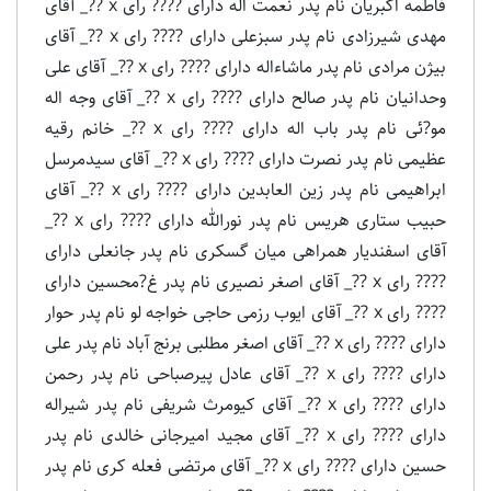
فاطمه اکبریان نام پدر نعمت اله دارای ???? رای x ??_ آقای
مهدی شیرزادی نام پدر سبزعلی دارای ???? رای x ??_ آقای
بیژن مرادی نام پدر ماشاءاله دارای ???? رای x ??_ آقای علی
وحدانیان نام پدر صالح دارای ???? رای x ??_ آقای وجه اله
مو?ئی نام پدر باب اله دارای ???? رای x ??_ خانم رقیه
عظیمی نام پدر نصرت دارای ???? رای x ??_ آقای سیدمرسل
ابراهیمی نام پدر زین العابدین دارای ???? رای x ??_ آقای
حبیب ستاری هریس نام پدر نورالله دارای ???? رای x ??_
آقای اسفندیار همراهی میان گسکری نام پدر جانعلی دارای
???? رای x ??_ آقای اصغر نصیری نام پدر غ?محسین دارای
???? رای x ??_ آقای ایوب رزمی حاجی خواجه لو نام پدر حوار
دارای ???? رای x ??_ آقای اصغر مطلبی برنج آباد نام پدر علی
دارای ???? رای x ??_ آقای عادل پیرصباحی نام پدر رحمن
دارای ???? رای x ??_ آقای کیومرث شریفی نام پدر شیراله
دارای ???? رای x ??_ آقای مجید امیرجانی خالدی نام پدر
حسین دارای ???? رای x ??_ آقای مرتضی فعله کری نام پدر