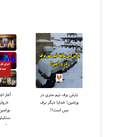
اخبا
یادواره شهدای قیام ۱۵
رسول سا
خرداد در حرم مطهر
جمع
امام‌زاده جعفر برگزار شد
نهج‌الب
نشین کر
که علی (ع