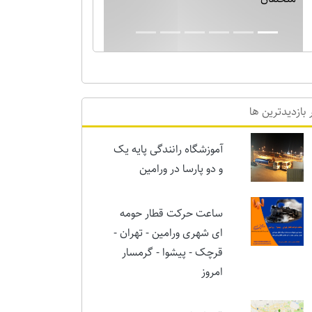
بارش برف نیم متری در ورامین! خدایا دیگر
برف بس است!!
 بازدیدترین ها
آموزشگاه رانندگی پایه یک
و دو پارسا در ورامین
ساعت حرکت قطار حومه
ای شهری ورامین - تهران -
قرچک - پیشوا - گرمسار