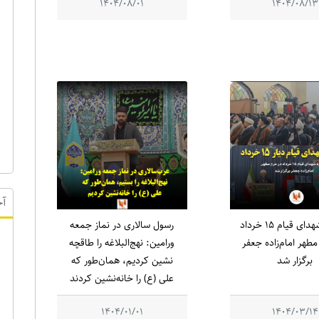
1404/08/01
1404/08/13
یادواره شهدای قیام ۱۵ خرداد
رسول سالاری در نماز جمعه
طهر امام‌زاده جعفر
ورامین: نهج‌البلاغه را طاقچه
آخ
برگزار شد
نشین کردیم، همان‌طور که
علی (ع) را خانه‌نشین کردند
1404/01/01
1404/03/14