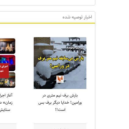
اخبار توصیه شده
بارش برف نیم متری در
آغاز اجر
ورامین! خدایا دیگر برف بس
زمان» در
است!!
ستایش 