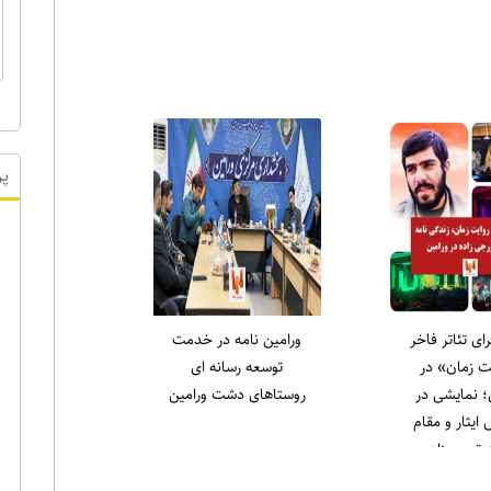
ر ویژه
پر
لاری در نماز
انتخاب دکتر علی میری
ه ورامین:
به عنوان جوان برتر
لاغه را طاقچه
ورامین در حوزه ورزش
دیم، همان‌طور
) را خانه‌نشین
کردند