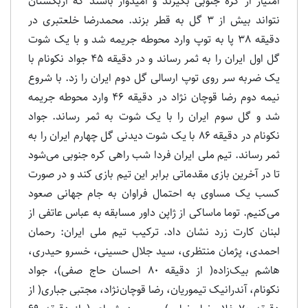
امتیاز از کره جنوبی بگیرند و امیدوار باشند که ازبکستان
نتواند بیش از 3 گل به قطر بزند. محمدرضا خلعتبری در
دقیقه 38 پا به توپ وارد محوطه جریمه شد و با یک شوت
گل اول ایران را به ثمر رساند و در دقیقه 45 جواد نکونام با
یک ضربه سر روی توپ ارسالی گل دوم ایران را زد. با شروع
نیمه دوم رضا قوچان نژاد در دقیقه 46 وارد محوطه جریمه
شد و گل سوم ایران را با یک شوت به ثمر رساند. جواد
نکونام در دقیقه 86 با یک شوت دیدنی گل چهارم ایران را به
ثمر رساند. تیم ملی ایران فردا شب راهی کره جنوبی می‌شود
تا در آخرین بازی مقدماتی برابر این تیم بازی کند و در صورت
کسب یک مساوی به احتمال فراوان به جام جهانی صعود
می‌کنیم. توما ماساکی از ژاپن داور مسابقه به عباس عاتفی از
لبنان کارت زرد نشان داد. ترکیب تیم ملی ایران: رحمان
احمدی، پژمان منتظری، سید جلال حسینی، خسرو حیدری،
هاشم بیک‌زاده( از دقیقه 80 احسان حاج صفی)، جواد
نکونام، آندرانیک تیموریان، رضا قوچان‌نژاد، مجتبی جباری( از