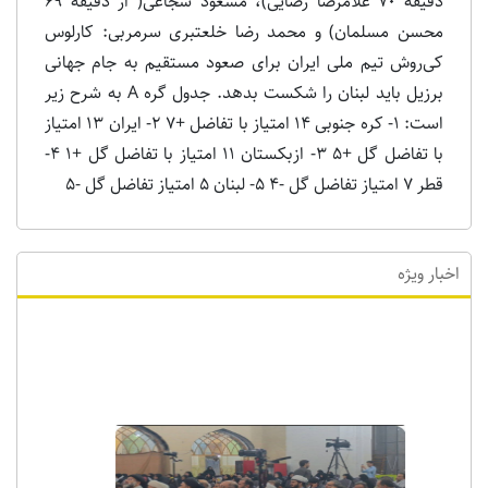
دقیقه 70 غلامرضا رضایی)، مسعود شجاعی( از دقیقه 69
محسن مسلمان) و محمد رضا خلعتبری سرمربی: کارلوس
کی‌روش تیم ملی ایران برای صعود مستقیم به جام جهانی
برزیل باید لبنان را شکست بدهد. جدول گره A به شرح زیر
است: 1- کره جنوبی 14 امتیاز با تفاضل +7 2- ایران 13 امتیاز
با تفاضل گل +5 3- ازبکستان 11 امتیاز با تفاضل گل +1 4-
قطر 7 امتیاز تفاضل گل -4 5- لبنان 5 امتیاز تفاضل گل -5
اخبار ویژه
اخبار ویژه