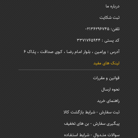
درباره ما
ثبت شکایت
تلفن: 02136296745
کد پستی : 3371765944
آدرس : ورامـین ، بلـوار امـام رضـا ، کـوی صداقـت ، پـلـاک 6
لینک های مفید
قوانین و مقررات
نحوه ارسال
راهنمای خرید
ثبت سفارش - شرایط بازگشت کالا
پیـگـیری سفارش - بن های تخفیف
سوالات متــدوال - شرایط استـفـاده