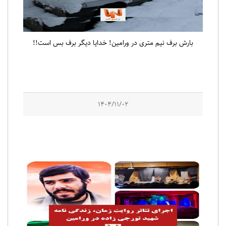
بارش برف نیم متری در ورامین! خدایا دیگر برف بس است!!
1404/11/02