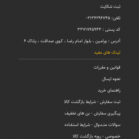
ثبت شکایت
تلفن: 02136296745
کد پستی : 3371765944
آدرس : ورامـین ، بلـوار امـام رضـا ، کـوی صداقـت ، پـلـاک 6
لینک های مفید
قوانین و مقررات
نحوه ارسال
راهنمای خرید
ثبت سفارش - شرایط بازگشت کالا
پیـگـیری سفارش - بن های تخفیف
سوالات متــدوال - شرایط استـفـاده
خصوصی - رویه بازگشت کالا