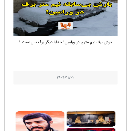
بارش برف نیم متری در ورامین! خدایا دیگر برف بس است!!
1404/11/02