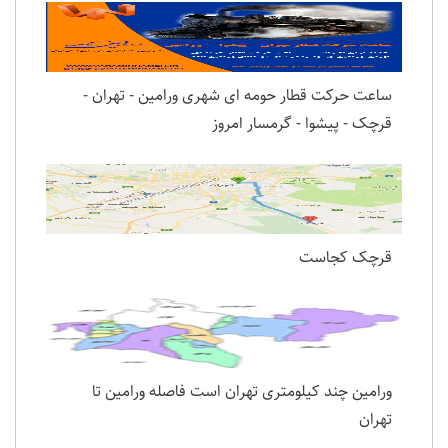
آموزشگاه رانندگی پایه یک و دو پارسا در ورامین
ساعت حرکت قطار حومه ای شهری ورامین - تهران -
قرچک - پیشوا - گرمسار امروز
قرچک کجاست