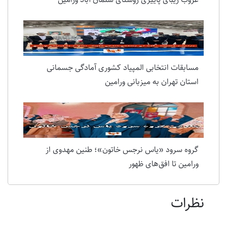
غروب زیبای پاییزی روستای سلمان آباد ورامین
مسابقات انتخابی المپیاد کشوری آمادگی جسمانی
استان تهران به میزبانی ورامین
گروه سرود «یاس نرجس خاتون»؛ طنین مهدوی از
ورامین تا افق‌های ظهور