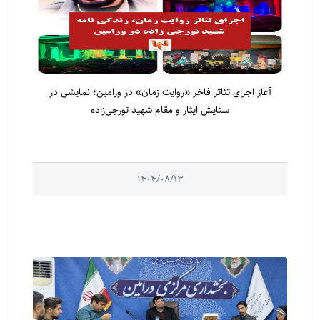
آغاز اجرای تئاتر فاخر «روایت زمان» در ورامین؛ نمایشی در
ستایش ایثار و مقام شهید تورجی‌زاده
1404/08/13