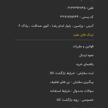
درباره ما
ثبت شکایت
تلفن: 02136296745
کد پستی : 3371765944
آدرس : ورامـین ، بلـوار امـام رضـا ، کـوی صداقـت ، پـلـاک 6
لینک های مفید
قوانین و مقررات
نحوه ارسال
راهنمای خرید
ثبت سفارش - شرایط بازگشت کالا
پیـگـیری سفارش - بن های تخفیف
سوالات متــدوال - شرایط استـفـاده