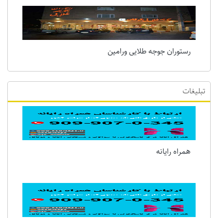
ورامین چند کیلومتری تهران است فاصله ورامین تا
تهران
رستوران جوجه طلایی ورامین
تبلیغات
همراه رایانه