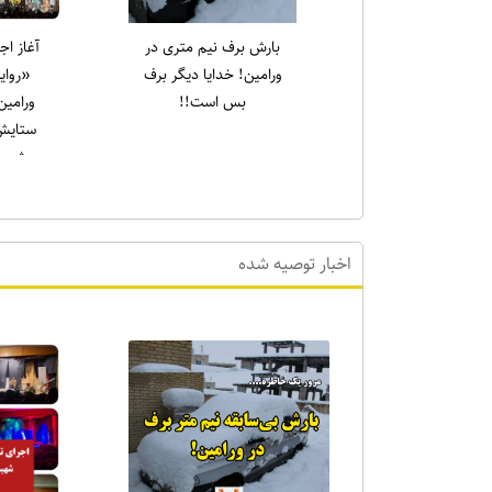
یادواره شهدای قیام ۱۵
رسول سا
خرداد در حرم مطهر
جمع
امام‌زاده جعفر برگزار شد
نهج‌الب
نشین کر
که علی (ع
اخبار توصیه شده