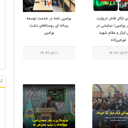
ای تئاتر فاخر «روایت
ورامین نامه در خدمت توسعه
 ورامین؛ نمایشی در
رسانه ای روستاهای دشت
ایثار و مقام شهید
ورامین
تورجی‌زاده
1404/08/01
1404/08/13
آخ