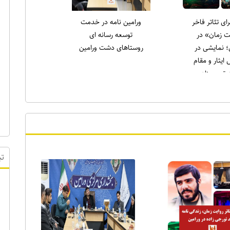
لاری در نماز
انتخاب دکتر علی میری
ه ورامین:
به عنوان جوان برتر
لاغه را طاقچه
ورامین در حوزه ورزش
دیم، همان‌طور
) را خانه‌نشین
کردند
تب