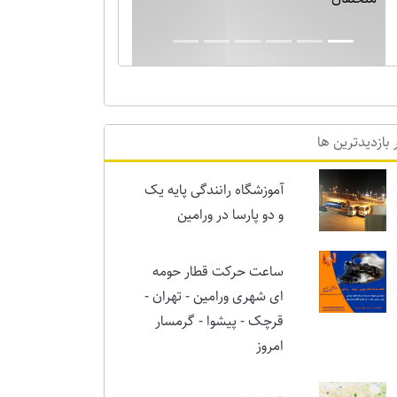
بارش برف نیم متری در ورامین! خدایا دیگر
برف بس است!!
 بازدیدترین ها
آموزشگاه رانندگی پایه یک
و دو پارسا در ورامین
ساعت حرکت قطار حومه
ای شهری ورامین - تهران -
قرچک - پیشوا - گرمسار