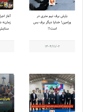
بارش برف نیم متری در
آغاز اجر
ورامین! خدایا دیگر برف بس
زمان» در
است!!
ستایش 
1404/11/02