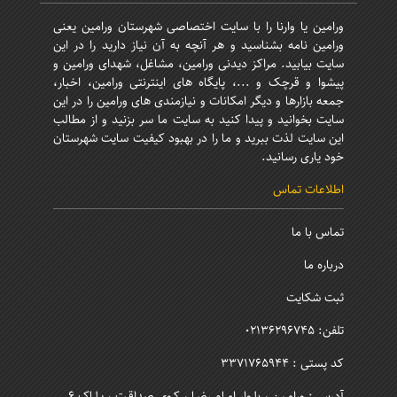
ورامین یا وارنا را با سایت اختصاصی شهرستان ورامین یعنی
ورامین نامه بشناسید و هر آنچه به آن نیاز دارید را در این
سایت بیابید. مراکز دیدنی ورامین، مشاغل، شهدای ورامین و
پیشوا و قرچک و ...، پایگاه های اینترنتی ورامین، اخبار،
جمعه بازارها و دیگر امکانات و نیازمندی های ورامین را در این
سایت بخوانید و پیدا کنید به سایت ما سر بزنید و از مطالب
این سایت لذت ببرید و ما را در بهبود کیفیت سایت شهرستان
خود یاری رسانید.
اطلاعات تماس
تماس با ما
درباره ما
ثبت شکایت
تلفن: 02136296745
کد پستی : 3371765944
آدرس : ورامـین ، بلـوار امـام رضـا ، کـوی صداقـت ، پـلـاک 6