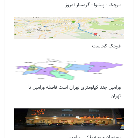
قرچک - پیشوا - گرمسار امروز
قرچک کجاست
ورامین چند کیلومتری تهران است فاصله ورامین تا
تهران
رستوران جوجه طلایی ورامین