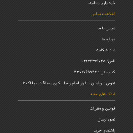
خود یاری رسانید.
اطلاعات تماس
تماس با ما
درباره ما
ثبت شکایت
تلفن: 02136296745
کد پستی : 3371765944
آدرس : ورامـین ، بلـوار امـام رضـا ، کـوی صداقـت ، پـلـاک 6
لینک های مفید
قوانین و مقررات
نحوه ارسال
راهنمای خرید