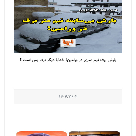
بارش برف نیم متری در ورامین! خدایا دیگر برف بس است!!
1404/11/02