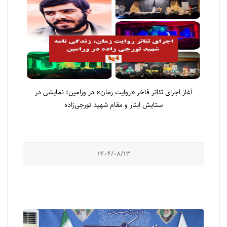
آغاز اجرای تئاتر فاخر «روایت زمان» در ورامین؛ نمایشی در
ستایش ایثار و مقام شهید تورجی‌زاده
1404/08/13