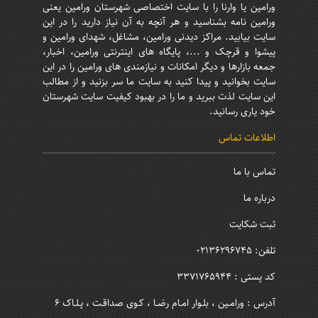
ورامین یا وارنا را با سایت اختصاصی شهرستان ورامین یعنی
ورامین نامه بشناسید و هر آنچه به آن نیاز دارید را در این
سایت بیابید. مراکز دیدنی ورامین، مشاغل، شهدای ورامین و
پیشوا و قرچک و ...، پایگاه های اینترنتی ورامین، اخبار،
جمعه بازارها و دیگر امکانات و نیازمندی های ورامین را در این
سایت بخوانید و پیدا کنید به سایت ما سر بزنید و از مطالب
این سایت لذت ببرید و ما را در بهبود کیفیت سایت شهرستان
خود یاری رسانید.
اطلاعات تماس
تماس با ما
درباره ما
ثبت شکایت
تلفن: 02136296745
کد پستی : 3371765944
آدرس : ورامـین ، بلـوار امـام رضـا ، کـوی صداقـت ، پـلـاک 6