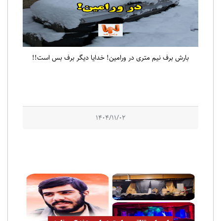
بارش برف نیم متری در ورامین! خدایا دیگر برف بس است!!
1404/11/02