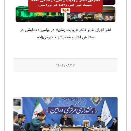
آغاز اجرای تئاتر فاخر «روایت زمان» در ورامین؛ نمایشی در
ستایش ایثار و مقام شهید تورجی‌زاده
1404/08/13