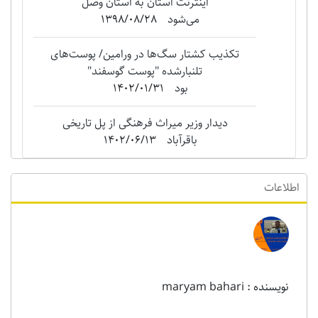
اینترنت استان به استان وصل
می‌شود
1398/08/28
تکذیب کشتار سگ‌ها در ورامین/ پوست‌های
تلنبارشده "‌پوست گوسفند"
بود
1402/01/31
دیدار وزیر میراث فرهنگی از پل تاریخی
باقرآباد
1402/06/13
اطلاعات
نویسنده : maryam bahari