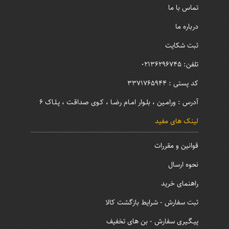
تماس با ما
درباره ما
ثبت شکایت
تلفن: 02136296745
کد پستی : 3371765944
آدرس : ورامـین ، بلـوار امـام رضـا ، کـوی صداقـت ، پـلـاک 6
لینک های مفید
قوانین و مقررات
نحوه ارسال
راهنمای خرید
ثبت سفارش - شرایط بازگشت کالا
پیـگـیری سفارش - بن های تخفیف