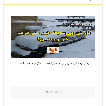
بارش برف نیم متری در ورامین! خدایا دیگر برف بس است!!
1404/11/02