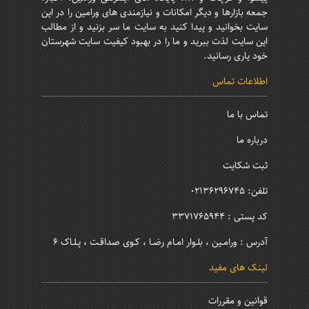
جمعه بازارها و دیگر امکانات و نیازمندی های ورامین را در این
سایت بخوانید و پیدا کنید به سایت ما سر بزنید و از مطالب
این سایت لذت ببرید و ما را در بهبود کیفیت سایت شهرستان
خود یاری رسانید.
اطلاعات تماس
تماس با ما
درباره ما
ثبت شکایت
تلفن: 02136296745
کد پستی : 3371765944
آدرس : ورامـین ، بلـوار امـام رضـا ، کـوی صداقـت ، پـلـاک 6
لینک های مفید
قوانین و مقررات