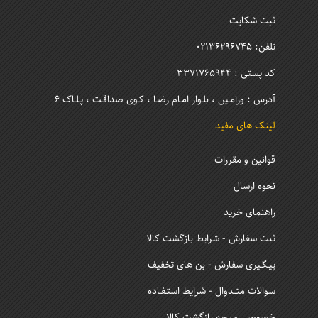
ثبت شکایت
تلفن: 02136296745
کد پستی : 3371765944
آدرس : ورامـین ، بلـوار امـام رضـا ، کـوی صداقـت ، پـلـاک 6
لینک های مفید
قوانین و مقررات
نحوه ارسال
راهنمای خرید
ثبت سفارش - شرایط بازگشت کالا
پیـگـیری سفارش - بن های تخفیف
سوالات متــدوال - شرایط استـفـاده
خصوصی - رویه بازگشت کالا