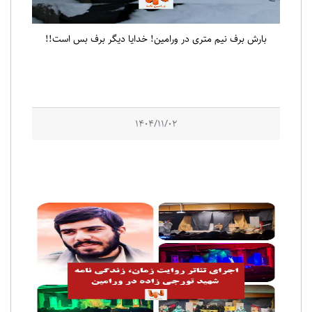
بارش برف نیم متری در ورامین! خدایا دیگر برف بس است!!
1404/11/02