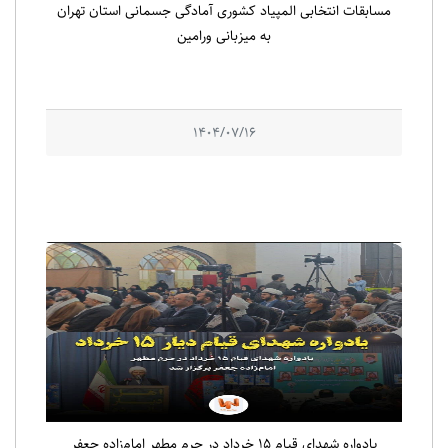
مسابقات انتخابی المپیاد کشوری آمادگی جسمانی استان تهران
به میزبانی ورامین
1404/07/16
یادواره شهدای قیام ۱۵ خرداد در حرم مطهر امام‌زاده جعفر