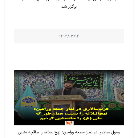
برگزار شد
1404/03/14
رسول سالاری در نماز جمعه ورامین: نهج‌البلاغه را طاقچه نشین