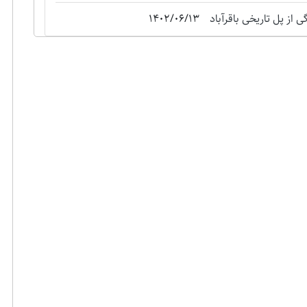
 از پل تاریخی باقرآباد
1402/06/13