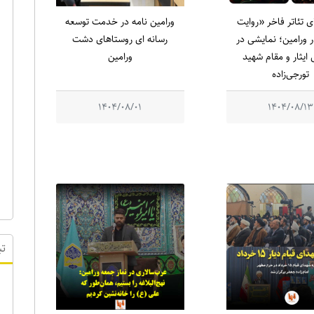
ای تئاتر فاخر «روایت
ورامین نامه در خدمت توسعه
 ورامین؛ نمایشی در
رسانه ای روستاهای دشت
ایثار و مقام شهید
ورامین
تورجی‌زاده
1404/08/01
1404/08/13
تب