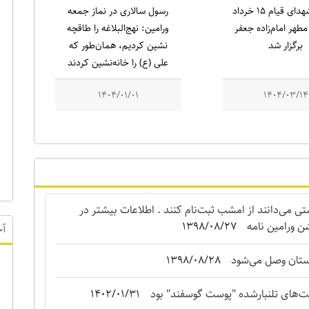
یادواره شهدای قیام ۱۵ خرداد
رسول سالاری در نماز جمعه
طهر امام‌زاده جعفر
ورامین: نهج‌البلاغه را طاقچه
برگزار شد
نشین کردیم، همان‌طور که
علی (ع) را خانه‌نشین کردند
1404/01/01
1404/03/14
می‌دانند از امشب ثبت‌نام کنند . اطلاعات بیشتر در
ن ورامین نامه
1398/08/27
استان وصل می‌شود
1398/08/28
آخ
‌های تلنبارشده "‌پوست گوسفند" بود
1402/01/31