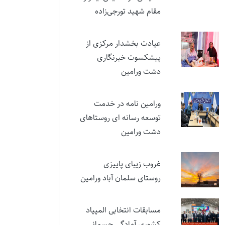
آغاز اجرای تئاتر فاخر
«روایت زمان» در ورامین؛
نمایشی در ستایش ایثار و
مقام شهید تورجی‌زاده
عیادت بخشدار مرکزی از
پیشکسوت خبرنگاری
دشت ورامین
ورامین نامه در خدمت
توسعه رسانه ای روستاهای
دشت ورامین
غروب زیبای پاییزی
روستای سلمان آباد ورامین