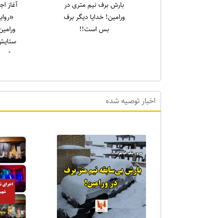
یادواره شهدای قیام ۱۵
رسول سا
خرداد در حرم مطهر
جمع
امام‌زاده جعفر برگزار شد
نهج‌الب
نشین کر
که علی (ع
اخبار توصیه شده