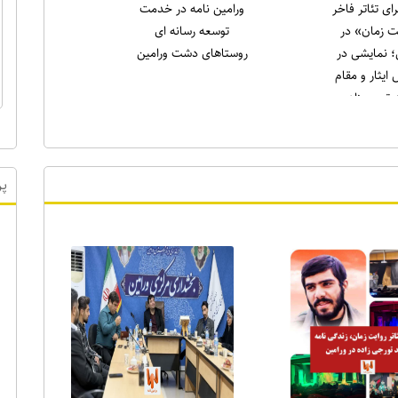
لاری در نماز
انتخاب دکتر علی میری
ه ورامین:
به عنوان جوان برتر
لاغه را طاقچه
ورامین در حوزه ورزش
دیم، همان‌طور
) را خانه‌نشین
کردند
پر