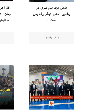
بارش برف نیم متری در
آغاز اجر
ورامین! خدایا دیگر برف بس
زمان» در
است!!
ستایش 
1404/11/02