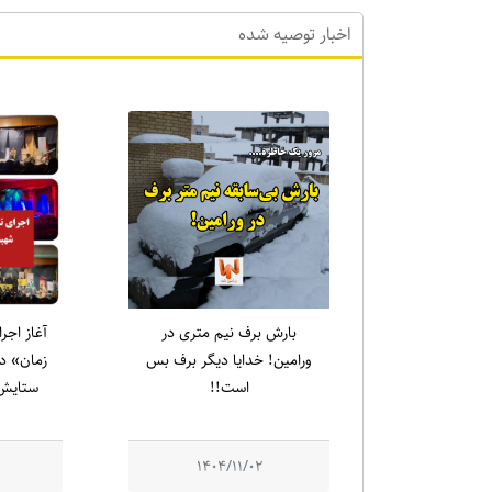
اخبار توصیه شده
بارش برف نیم متری در
آغاز اجر
ورامین! خدایا دیگر برف بس
زمان» در
است!!
ستایش 
1404/11/02