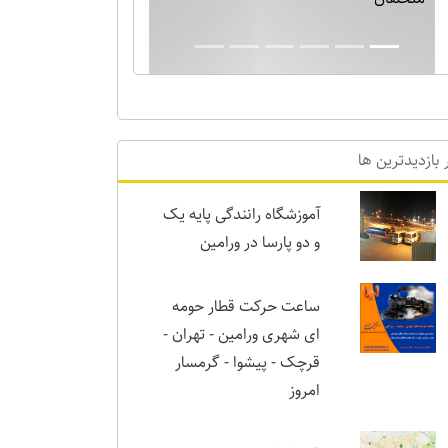
بارش برف نیم متری در ورامین! خدایا دیگر
برف بس است!!
 بازدیدترین ها
آموزشگاه رانندگی پایه یک
و دو پارسا در ورامین
ساعت حرکت قطار حومه
ای شهری ورامین - تهران -
قرچک - پیشوا - گرمسار