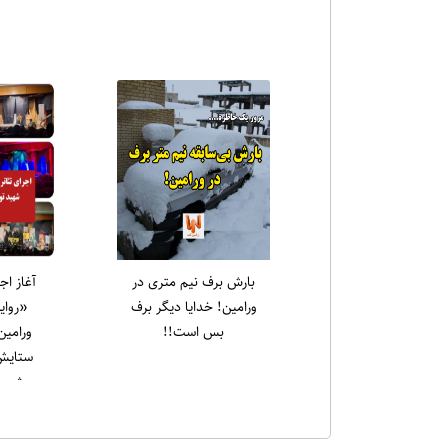
اخبا
یادواره شهدای قیام ۱۵
رسول سا
خرداد در حرم مطهر
جمع
امام‌زاده جعفر برگزار شد
نهج‌الب
نشین کر
که علی (ع