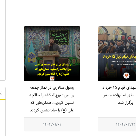
یادواره شهدای قیام ۱۵ خرداد
رسول سالاری در نماز جمعه
طهر امام‌زاده جعفر
ورامین: نهج‌البلاغه را طاقچه
برگزار شد
نشین کردیم، همان‌طور که
علی (ع) را خانه‌نشین کردند
تب
1404/01/01
1404/03/14