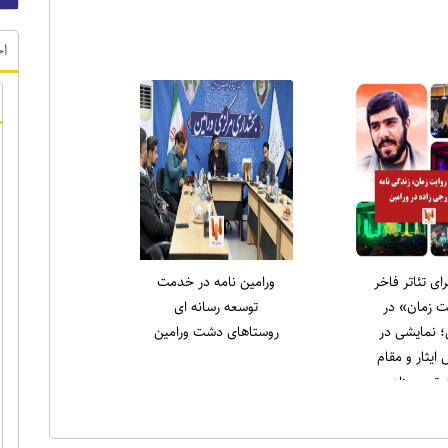
ر ویژه
اخ
لاری در نماز
انتخاب دکتر علی میری
ه ورامین:
به عنوان جوان برتر
لاغه را طاقچه
ورامین در حوزه ورزش
دیم، همان‌طور
) را خانه‌نشین
کردند