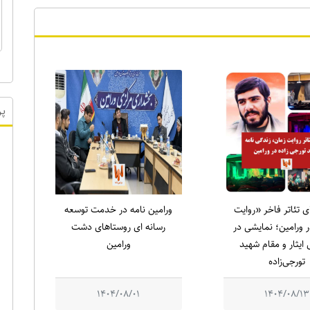
پر
ای تئاتر فاخر «روایت
ورامین نامه در خدمت توسعه
 ورامین؛ نمایشی در
رسانه ای روستاهای دشت
ایثار و مقام شهید
ورامین
تورجی‌زاده
1404/08/01
1404/08/13