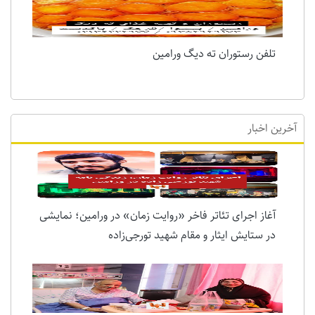
تلفن رستوران ته دیگ ورامین
آخرین اخبار
آغاز اجرای تئاتر فاخر «روایت زمان» در ورامین؛ نمایشی
در ستایش ایثار و مقام شهید تورجی‌زاده