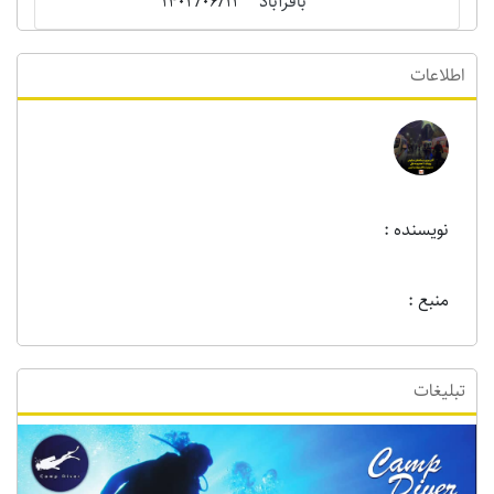
باقرآباد
1402/06/13
اطلاعات
نویسنده :
منبع :
تبلیغات