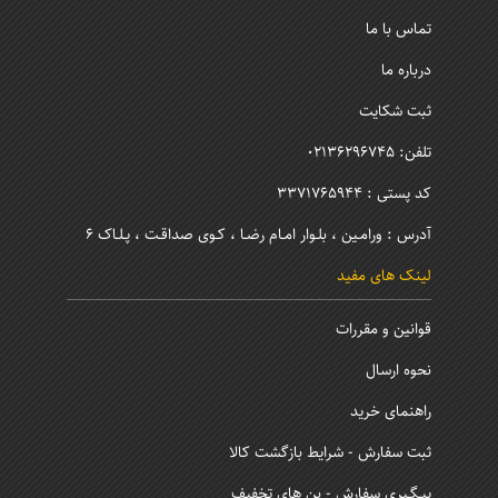
سایت بخوانید و پیدا کنید به سایت ما سر بزنید و از مطالب
این سایت لذت ببرید و ما را در بهبود کیفیت سایت شهرستان
خود یاری رسانید.
اطلاعات تماس
تماس با ما
درباره ما
ثبت شکایت
تلفن: 02136296745
کد پستی : 3371765944
آدرس : ورامـین ، بلـوار امـام رضـا ، کـوی صداقـت ، پـلـاک 6
لینک های مفید
قوانین و مقررات