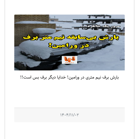
بارش برف نیم متری در ورامین! خدایا دیگر برف بس است!!
1404/11/02