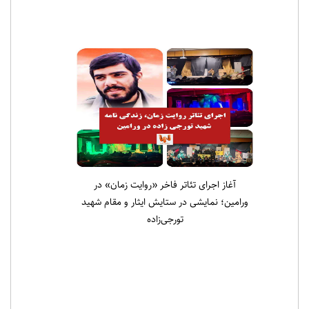
رسول سالاری در نماز جمعه ورامین:
نهج‌البلاغه را طاقچه نشین کردیم، همان‌طور
که علی (ع) را خانه‌نشین کردند