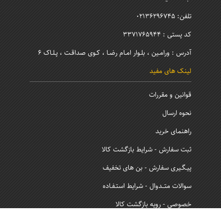
تلفن: 02136296745
کد پستی : 3371765944
آدرس : ورامـین ، بلـوار امـام رضـا ، کـوی صداقـت ، پـلـاک 6
لینک های مفید
قوانین و مقررات
نحوه ارسال
راهنمای خرید
ثبت سفارش - شرایط بازگشت کالا
پیـگـیری سفارش - بن های تخفیف
سوالات متــدوال - شرایط استـفـاده
خصوصی - رویه بازگشت کالا