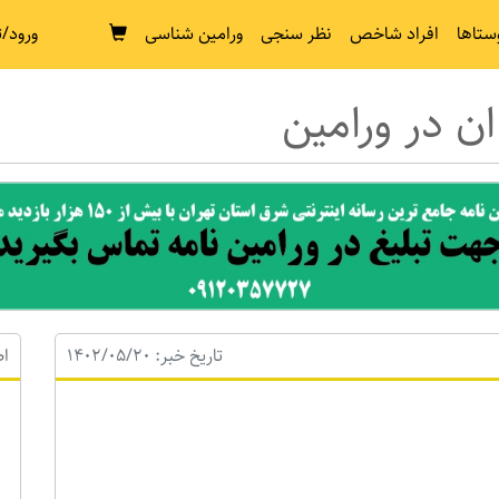
ستاها
افراد شاخص
نظر سنجی
ورامین شناسی
ورود/ث
ن در ورامین
تاریخ خبر: 1402/05/20
اط