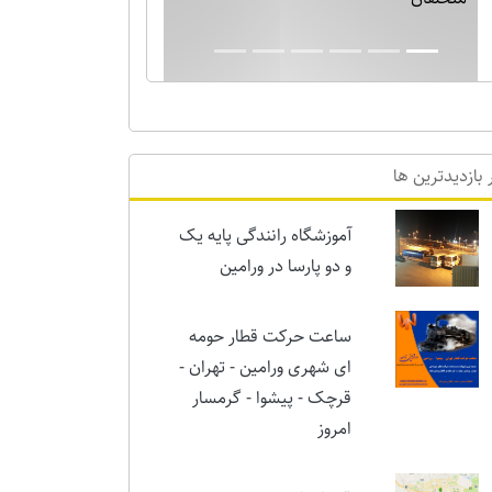
بارش برف نیم متری در ورامین! خدایا دیگر
برف بس است!!
 بازدیدترین ها
آموزشگاه رانندگی پایه یک
و دو پارسا در ورامین
ساعت حرکت قطار حومه
ای شهری ورامین - تهران -
قرچک - پیشوا - گرمسار