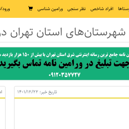
ستاها
افراد شاخص
نظر سنجی
ورامین شناسی
ورود/ث
تاریخ خبر: 1401/12/22
اط