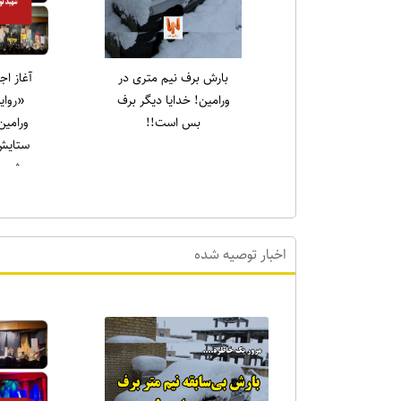
یادواره شهدای قیام ۱۵
رسول سا
خرداد در حرم مطهر
جمع
امام‌زاده جعفر برگزار شد
نهج‌الب
نشین کر
که علی (ع
اخبار توصیه شده