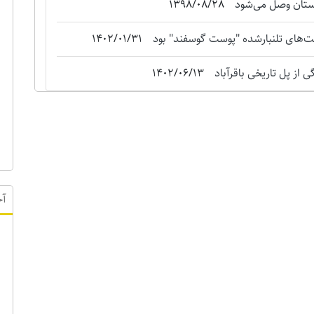
استان وصل می‌شود
1398/08/28
‌های تلنبارشده "‌پوست گوسفند" بود
1402/01/31
 از پل تاریخی باقرآباد
1402/06/13
آخ