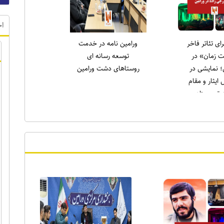
اخ
لاری در نماز
انتخاب دکتر علی میری
ه ورامین:
به عنوان جوان برتر
لاغه را طاقچه
ورامین در حوزه ورزش
دیم، همان‌طور
) را خانه‌نشین
کردند