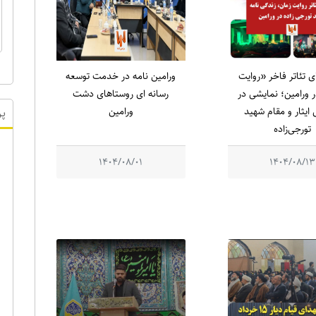
ای تئاتر فاخر «روایت
ورامین نامه در خدمت توسعه
 ورامین؛ نمایشی در
رسانه ای روستاهای دشت
ایثار و مقام شهید
ورامین
تورجی‌زاده
پر
1404/08/01
1404/08/13