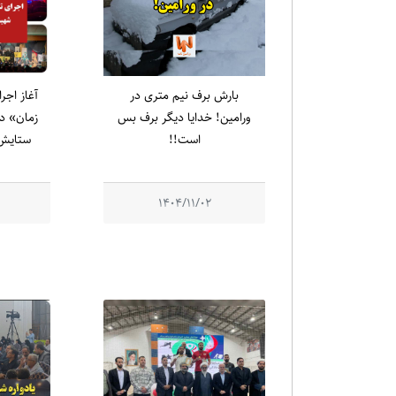
بارش برف نیم متری در
آغاز اجر
ورامین! خدایا دیگر برف بس
زمان» در
است!!
ستایش 
1404/11/02