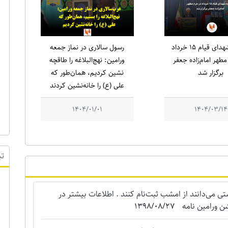
یادواره شهدای قیام ۱۵ خرداد
رسول سالاری در نماز جمعه
طهر امام‌زاده جعفر
ورامین: نهج‌البلاغه را طاقچه
برگزار شد
نشین کردیم، همان‌طور که
علی (ع) را خانه‌نشین کردند
1404/01/01
1404/03/14
تب
می‌دانند از امشب ثبت‌نام کنند . اطلاعات بیشتر در
ن ورامین نامه
1398/08/27