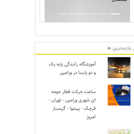
بارش برف نیم متری در ورامین! خدایا دیگر
برف بس است!!
 بازدیدترین ها
آموزشگاه رانندگی پایه یک
و دو پارسا در ورامین
ساعت حرکت قطار حومه
ای شهری ورامین - تهران -
قرچک - پیشوا - گرمسار