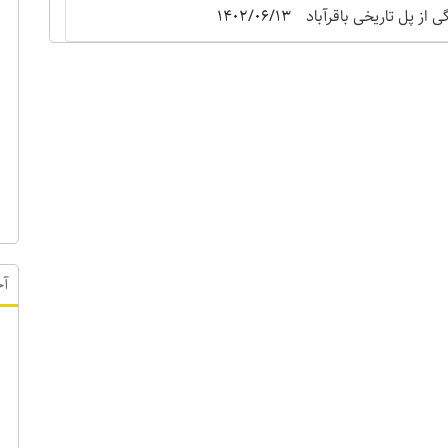
 از پل تاریخی باقرآباد
1402/06/13
آخ