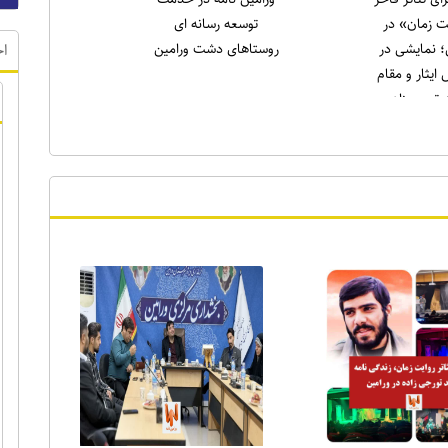
 ورامین:
به عنوان جوان برتر
لاغه را طاقچه
ورامین در حوزه ورزش
اخ
یم، همان‌طور
) را خانه‌نشین
کردند