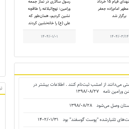
یادواره شهدای قیام ۱۵ خرداد
رسول سالاری در نماز جمعه
طهر امام‌زاده جعفر
ورامین: نهج‌البلاغه را طاقچه
برگزار شد
نشین کردیم، همان‌طور که
علی (ع) را خانه‌نشین کردند
1404/01/01
1404/03/14
می‌دانند از امشب ثبت‌نام کنند . اطلاعات بیشتر در
ن ورامین نامه
1398/08/27
استان وصل می‌شود
1398/08/28
تب
‌های تلنبارشده "‌پوست گوسفند" بود
1402/01/31