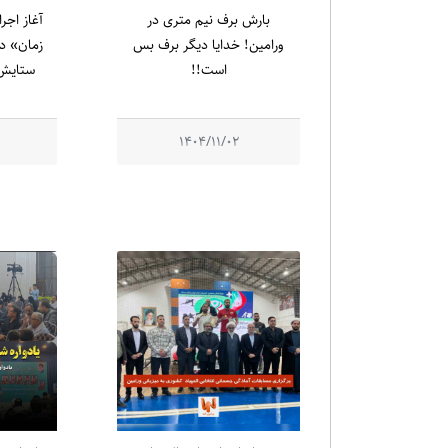
بارش برف نیم متری در
آغاز اجر
ورامین! خدایا دیگر برف بس
زمان» در
است!!
ستایش 
1404/11/02