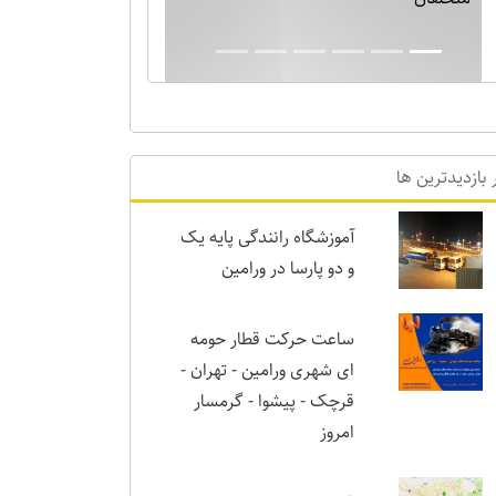
بارش برف نیم متری در ورامین! خدایا دیگر
برف بس است!!
 بازدیدترین ها
آموزشگاه رانندگی پایه یک
و دو پارسا در ورامین
ساعت حرکت قطار حومه
ای شهری ورامین - تهران -
قرچک - پیشوا - گرمسار