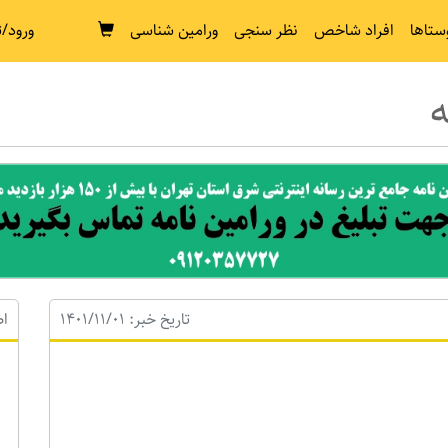
ستاها
افراد شاخص
نظر سنجی
ورامین شناسی
ورود/ث
ه
تاریخ خبر: 1401/11/01
اط