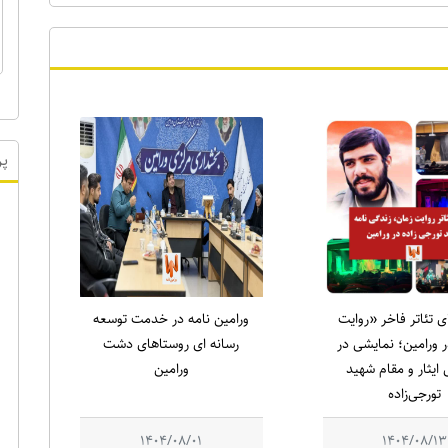
پر
ای تئاتر فاخر «روایت
ورامین نامه در خدمت توسعه
 ورامین؛ نمایشی در
رسانه ای روستاهای دشت
ایثار و مقام شهید
ورامین
تورجی‌زاده
1404/08/01
1404/08/13