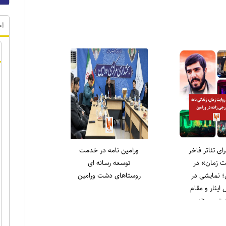
ر ویژه
اخ
لاری در نماز
انتخاب دکتر علی میری
 ورامین:
به عنوان جوان برتر
لاغه را طاقچه
ورامین در حوزه ورزش
یم، همان‌طور
) را خانه‌نشین
کردند