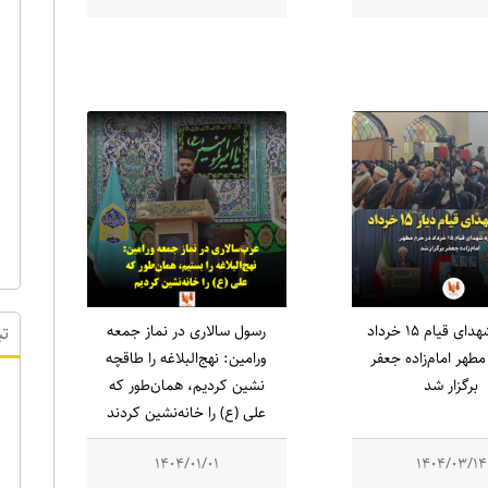
یادواره شهدای قیام ۱۵ خرداد
رسول سالاری در نماز جمعه
طهر امام‌زاده جعفر
ورامین: نهج‌البلاغه را طاقچه
برگزار شد
نشین کردیم، همان‌طور که
تب
علی (ع) را خانه‌نشین کردند
1404/01/01
1404/03/14