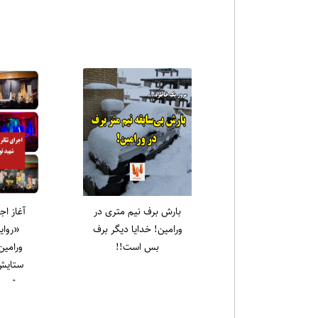
اخبا
یادواره شهدای قیام ۱۵
رسول سا
خرداد در حرم مطهر
جمعه
امام‌زاده جعفر برگزار شد
نهج‌الب
نشین کرد
که علی (ع