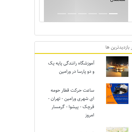
بارش برف نیم متری در ورامین! خدایا دیگر
برف بس است!!
 بازدیدترین ها
آموزشگاه رانندگی پایه یک
و دو پارسا در ورامین
ساعت حرکت قطار حومه
ای شهری ورامین - تهران -
قرچک - پیشوا - گرمسار