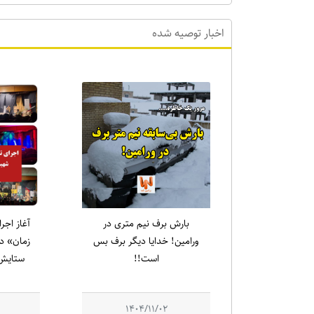
اخبار توصیه شده
بارش برف نیم متری در
آغاز اجر
ورامین! خدایا دیگر برف بس
زمان» در
است!!
ستایش 
1404/11/02