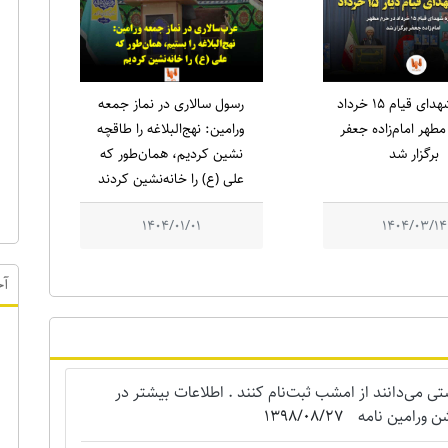
یادواره شهدای قیام ۱۵ خرداد
رسول سالاری در نماز جمعه
طهر امام‌زاده جعفر
ورامین: نهج‌البلاغه را طاقچه
برگزار شد
نشین کردیم، همان‌طور که
علی (ع) را خانه‌نشین کردند
1404/01/01
1404/03/14
آخ
می‌دانند از امشب ثبت‌نام کنند . اطلاعات بیشتر در
ن ورامین نامه
1398/08/27