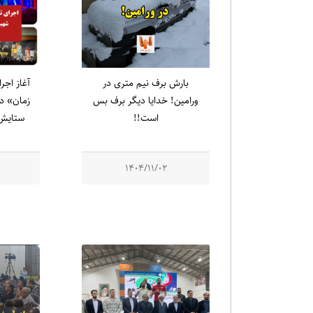
بارش برف نیم متری در
آغاز اجر
ورامین! خدایا دیگر برف بس
زمان» در
است!!
ستایش 
1404/11/02