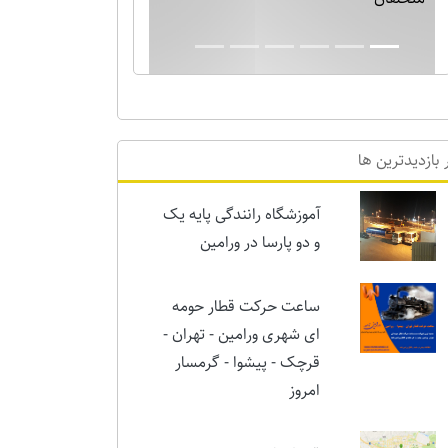
بارش برف نیم متری در ورامین! خدایا دیگر
برف بس است!!
 بازدیدترین ها
آموزشگاه رانندگی پایه یک
و دو پارسا در ورامین
ساعت حرکت قطار حومه
ای شهری ورامین - تهران -
قرچک - پیشوا - گرمسار