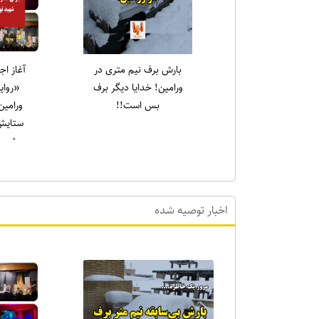
یادواره شهدای قیام ۱۵
رسول سا
خرداد در حرم مطهر
جمع
امام‌زاده جعفر برگزار شد
نهج‌الب
نشین کر
که علی (ع
اخبار توصیه شده