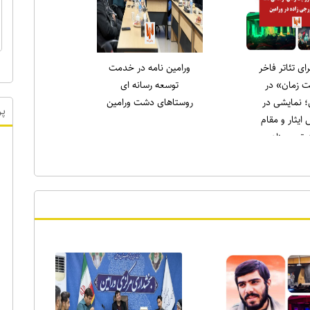
لاری در نماز
انتخاب دکتر علی میری
ه ورامین:
به عنوان جوان برتر
لاغه را طاقچه
ورامین در حوزه ورزش
دیم، همان‌طور
) را خانه‌نشین
کردند
پر