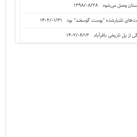
استان وصل می‌شود
1398/08/28
‌های تلنبارشده "‌پوست گوسفند" بود
1402/01/31
 از پل تاریخی باقرآباد
1402/06/13