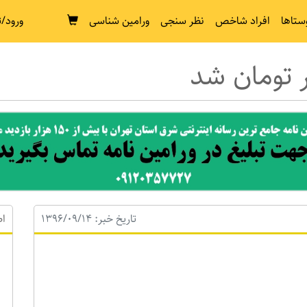
ستاها
افراد شاخص
نظر سنجی
ورامین شناسی
ورود/ث
تاریخ خبر: 1396/09/14
اط