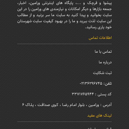
پیشوا و قرچک و ...، پایگاه های اینترنتی ورامین، اخبار،
جمعه بازارها و دیگر امکانات و نیازمندی های ورامین را در این
سایت بخوانید و پیدا کنید به سایت ما سر بزنید و از مطالب
این سایت لذت ببرید و ما را در بهبود کیفیت سایت شهرستان
خود یاری رسانید.
اطلاعات تماس
تماس با ما
درباره ما
ثبت شکایت
تلفن: 02136296745
کد پستی : 3371765944
آدرس : ورامـین ، بلـوار امـام رضـا ، کـوی صداقـت ، پـلـاک 6
لینک های مفید