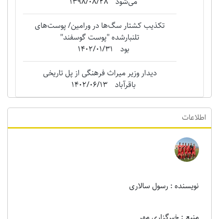
می‌شود
1398/08/28
تکذیب کشتار سگ‌ها در ورامین/ پوست‌های
تلنبارشده "‌پوست گوسفند"
بود
1402/01/31
دیدار وزیر میراث فرهنگی از پل تاریخی
باقرآباد
1402/06/13
اطلاعات
نویسنده : رسول سالاری
منبع : خبرگزاری مهر