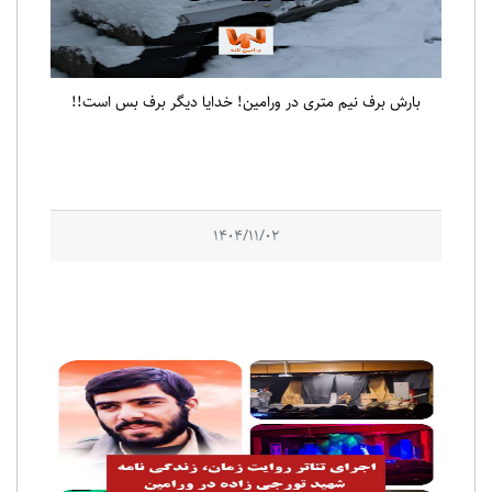
بارش برف نیم متری در ورامین! خدایا دیگر برف بس است!!
1404/11/02