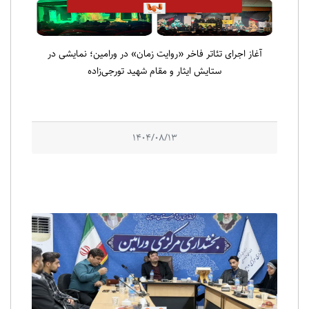
آغاز اجرای تئاتر فاخر «روایت زمان» در ورامین؛ نمایشی در
ستایش ایثار و مقام شهید تورجی‌زاده
1404/08/13