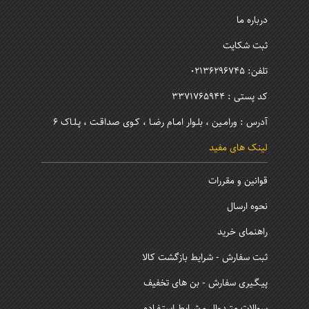
درباره ما
ثبت شکایت
تلفن: 02136296745
کد پستی : 3371765944
آدرس : ورامـین ، بلـوار امـام رضـا ، کـوی صداقـت ، پـلـاک 6
لینک های مفید
قوانین و مقررات
نحوه ارسال
راهنمای خرید
ثبت سفارش - شرایط بازگشت کالا
پیـگـیری سفارش - بن های تخفیف
سوالات متــدوال - شرایط استـفـاده