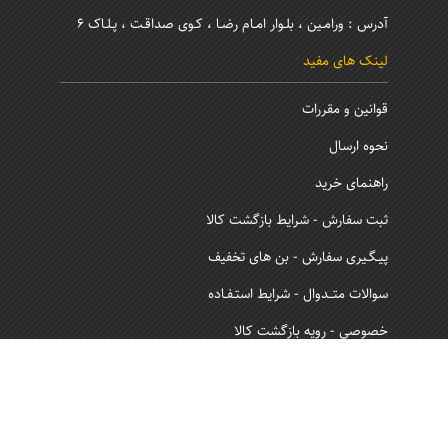
آدرس : ورامـین ، بلـوار امـام رضـا ، کـوی صداقـت ، پـلـاک 6
لینک های مفید
قوانین و مقررات
نحوه ارسال
راهنمای خرید
ثبت سفارش - شرایط بازگشت کالا
پیـگـیری سفارش - بن های تخفیف
سوالات متــدوال - شرایط استـفـاده
خصوصی - رویه بازگشت کالا
نماد اعتماد و ساماندهی