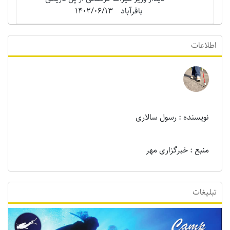
باقرآباد
1402/06/13
اطلاعات
نویسنده : رسول سالاری
منبع : خبرگزاری مهر
تبلیغات