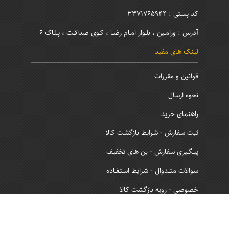
کد پستی : 3371765944
آدرس : ورامـین ، بلـوار امـام رضـا ، کـوی صداقـت ، پـلـاک 6
لینک های مفید
قوانین و مقررات
نحوه ارسال
راهنمای خرید
ثبت سفارش - شرایط بازگشت کالا
پیـگـیری سفارش - بن های تخفیف
سوالات متــدوال - شرایط استـفـاده
خصوصی - رویه بازگشت کالا
نماد اعتماد و ساماندهی