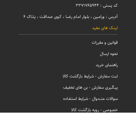
کد پستی : 3371765944
آدرس : ورامـین ، بلـوار امـام رضـا ، کـوی صداقـت ، پـلـاک 6
لینک های مفید
قوانین و مقررات
نحوه ارسال
راهنمای خرید
ثبت سفارش - شرایط بازگشت کالا
پیـگـیری سفارش - بن های تخفیف
سوالات متــدوال - شرایط استـفـاده
خصوصی - رویه بازگشت کالا
نماد اعتماد و ساماندهی