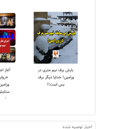
بارش برف نیم متری در
آغاز اج
ورامین! خدایا دیگر برف
«روای
بس است!!
ورامین
ستایش 
شهید 
اخبار توصیه شده