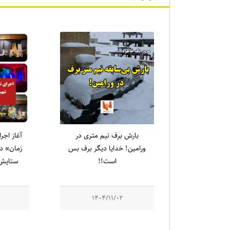
بارش برف نیم متری در
آغاز اجر
ورامین! خدایا دیگر برف بس
زمان» در
است!!
ستایش 
1404/11/02