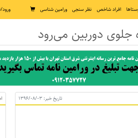
ستاها
افراد شاخص
نظر سنجی
ورامین شناسی
ورود/ث
تاریخ خبر: 1396/08/03
اط