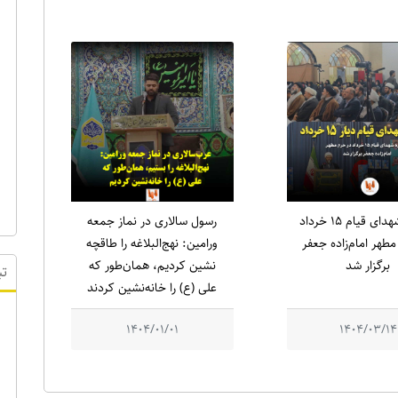
یادواره شهدای قیام ۱۵ خرداد
رسول سالاری در نماز جمعه
طهر امام‌زاده جعفر
ورامین: نهج‌البلاغه را طاقچه
برگزار شد
نشین کردیم، همان‌طور که
تب
علی (ع) را خانه‌نشین کردند
1404/01/01
1404/03/14