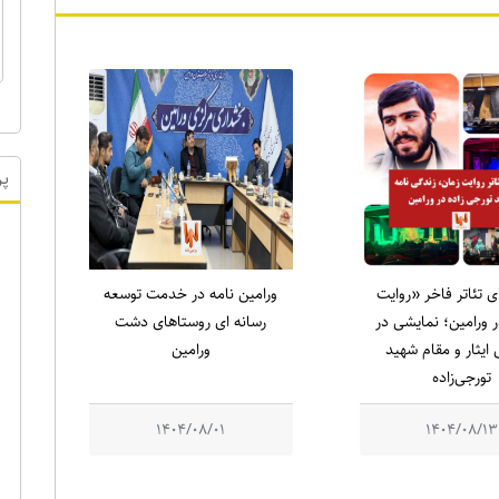
پر
ای تئاتر فاخر «روایت
ورامین نامه در خدمت توسعه
 ورامین؛ نمایشی در
رسانه ای روستاهای دشت
ایثار و مقام شهید
ورامین
تورجی‌زاده
1404/08/01
1404/08/13