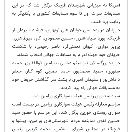
آمریکا به میزبانی شهرستان قرچک برگزار شد که در این
مسابقات نفرات اول تا سوم مسابقات کشوری با یکدیگر به
رقابت پرداختند.
در پایان در رده سنی جوانان علی نوبهاری، فرشاد شیرعلی از
قرچک، پوریا صیاد هنرور، حسین محمودی، کاوه میرطاهری،
پرویز دواری، کیوان نعمتی‌فر، ناصر رحیمی، با شکست
حریفان خود جهت اعزام به مسابقات جهانی انتخاب شدند.
در رده بزرگسالان نیز میثم عباسی، بنیامین ذوالفقاری، حمید
ستوری، حمید محمدپور، حامد نصرتی کوه کنار، جعفر
داداش‌پور و سلیمان امیری با پشت سر گذاشتن حریفان خود
به مسابقات جهانی راه پیدا کردند.
سیاه منصوری رییس هیئت سوارکاری ورامین شد
مراسم معارفه رئیس هیئت سوارکاری ورامین در پیست اسب
سواری روستای خورین برگزار شد، این مراسم با حضور سید
حسین نقوی نماینده مردم شهرستان‌های ورامین، پیشوا و
قرچک در مجلس شورای اسلامی، محمد کریمی رئیس