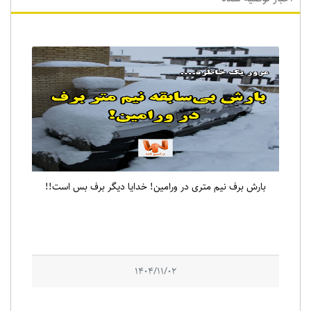
بارش برف نیم متری در ورامین! خدایا دیگر برف بس است!!
1404/11/02