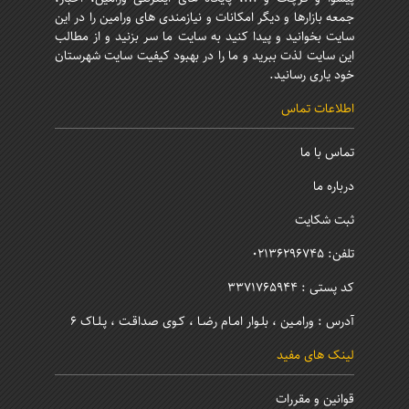
جمعه بازارها و دیگر امکانات و نیازمندی های ورامین را در این
سایت بخوانید و پیدا کنید به سایت ما سر بزنید و از مطالب
این سایت لذت ببرید و ما را در بهبود کیفیت سایت شهرستان
خود یاری رسانید.
اطلاعات تماس
تماس با ما
درباره ما
ثبت شکایت
تلفن: 02136296745
کد پستی : 3371765944
آدرس : ورامـین ، بلـوار امـام رضـا ، کـوی صداقـت ، پـلـاک 6
لینک های مفید
قوانین و مقررات