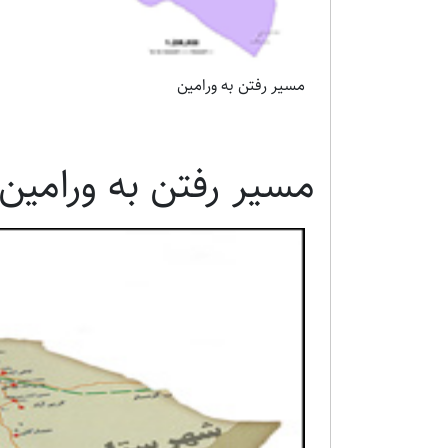
مسیر رفتن به ورامین
مسیر رفتن به ورامین