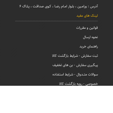
آدرس : ورامـین ، بلـوار امـام رضـا ، کـوی صداقـت ، پـلـاک 6
لینک های مفید
قوانین و مقررات
نحوه ارسال
راهنمای خرید
ثبت سفارش - شرایط بازگشت کالا
پیـگـیری سفارش - بن های تخفیف
سوالات متــدوال - شرایط استـفـاده
خصوصی - رویه بازگشت کالا
نماد اعتماد و ساماندهی