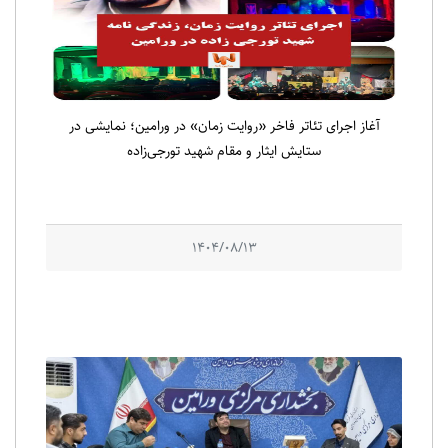
آغاز اجرای تئاتر فاخر «روایت زمان» در ورامین؛ نمایشی در
ستایش ایثار و مقام شهید تورجی‌زاده
1404/08/13