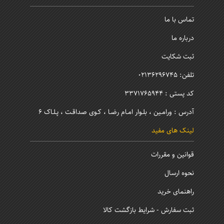
تماس با ما
درباره ما
ثبت شکایت
تلفن: 02136296745
کد پستی : 3371765944
آدرس : ورامـین ، بلـوار امـام رضـا ، کـوی صداقـت ، پـلـاک 6
لینک های مفید
قوانین و مقررات
نحوه ارسال
راهنمای خرید
ثبت سفارش - شرایط بازگشت کالا