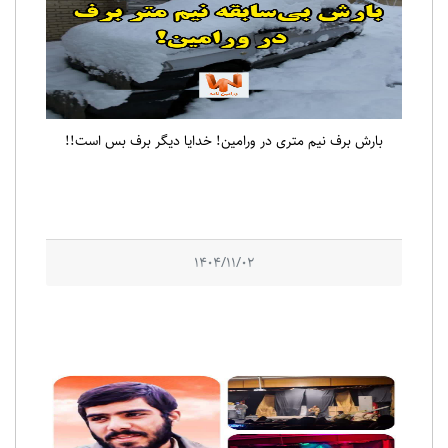
بارش برف نیم متری در ورامین! خدایا دیگر برف بس است!!
1404/11/02