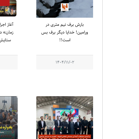
بارش برف نیم متری در
آغاز اجر
ورامین! خدایا دیگر برف بس
زمان» در
است!!
ستایش 
1404/11/02