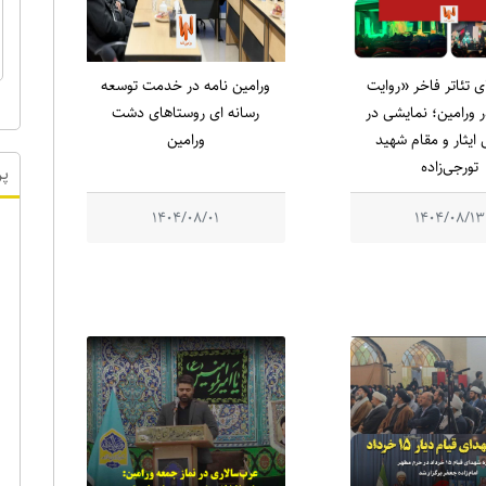
ای تئاتر فاخر «روایت
ورامین نامه در خدمت توسعه
 ورامین؛ نمایشی در
رسانه ای روستاهای دشت
ایثار و مقام شهید
ورامین
تورجی‌زاده
1404/08/01
1404/08/13
پر