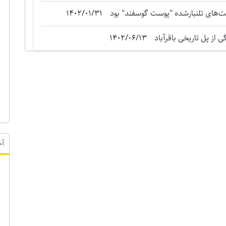
‌های تلنبارشده "‌پوست گوسفند" بود
1402/01/31
 از پل تاریخی باقرآباد
1402/06/13
آخ