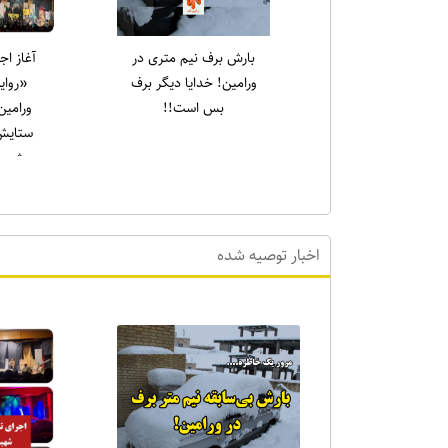
یادواره شهدای قیام ۱۵
رسول سا
خرداد در حرم مطهر
جمع
امام‌زاده جعفر برگزار شد
نهج‌الب
نشین کر
که علی (ع
اخبار توصیه شده