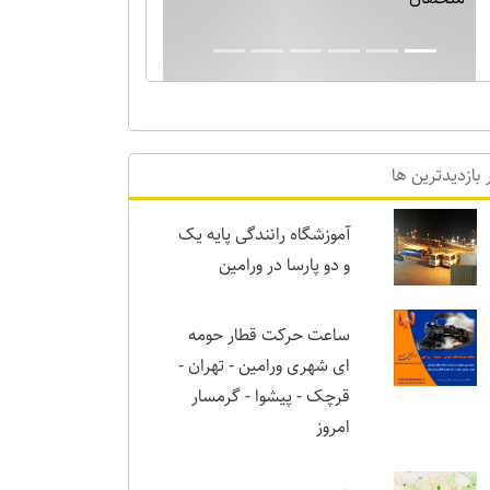
بارش برف نیم متری در ورامین! خدایا دیگر
برف بس است!!
 بازدیدترین ها
آموزشگاه رانندگی پایه یک
و دو پارسا در ورامین
ساعت حرکت قطار حومه
ای شهری ورامین - تهران -
قرچک - پیشوا - گرمسار