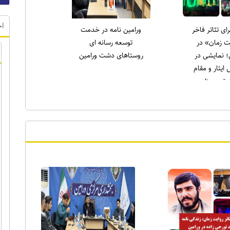
اخ
لاری در نماز
انتخاب دکتر علی میری
ه ورامین:
به عنوان جوان برتر
لاغه را طاقچه
ورامین در حوزه ورزش
دیم، همان‌طور
) را خانه‌نشین
کردند