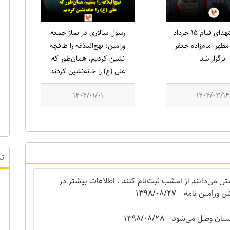
یادواره شهدای قیام ۱۵ خرداد
رسول سالاری در نماز جمعه
طهر امام‌زاده جعفر
ورامین: نهج‌البلاغه را طاقچه
برگزار شد
نشین کردیم، همان‌طور که
علی (ع) را خانه‌نشین کردند
1404/01/01
1404/03/14
می‌دانند از امشب ثبت‌نام کنند . اطلاعات بیشتر در
تب
ن ورامین نامه
1398/08/27
استان وصل می‌شود
1398/08/28