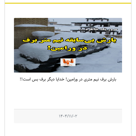
بارش برف نیم متری در ورامین! خدایا دیگر برف بس است!!
1404/11/02