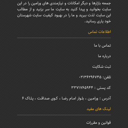
جمعه بازارها و دیگر امکانات و نیازمندی های ورامین را در این
سایت بخوانید و پیدا کنید به سایت ما سر بزنید و از مطالب
این سایت لذت ببرید و ما را در بهبود کیفیت سایت شهرستان
خود یاری رسانید.
اطلاعات تماس
تماس با ما
درباره ما
ثبت شکایت
تلفن: 02136296745
کد پستی : 3371765944
آدرس : ورامـین ، بلـوار امـام رضـا ، کـوی صداقـت ، پـلـاک 6
لینک های مفید
قوانین و مقررات