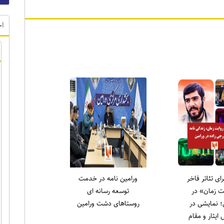
اخ
ر ویژه
لاری در نماز
انتخاب دکتر علی میری
ه ورامین:
به عنوان جوان برتر
لاغه را طاقچه
ورامین در حوزه ورزش
دیم، همان‌طور