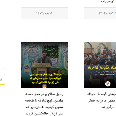
تورجی‌زاده
1404/08/01
1404/08/13
یادواره شهدای قیام ۱۵ خرداد
رسول سالاری در نماز جمعه
تب
طهر امام‌زاده جعفر
ورامین: نهج‌البلاغه را طاقچه
برگزار شد
نشین کردیم، همان‌طور که
علی (ع) را خانه‌نشین کردند