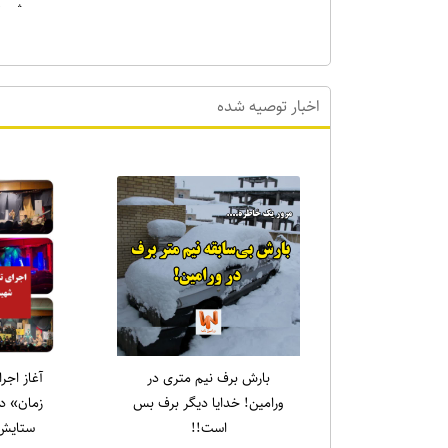
که علی (ع
اخبار توصیه شده
بارش برف نیم متری در
آغاز اجر
ورامین! خدایا دیگر برف بس
زمان» در
است!!
ستایش 