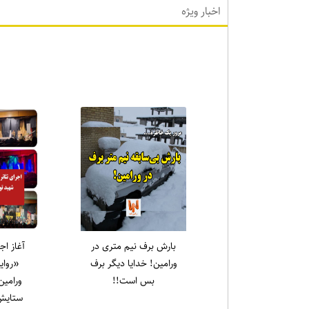
اخبار ویژه
اخبا
یادواره شهدای قیام ۱۵
رسول سا
خرداد در حرم مطهر
جمع
امام‌زاده جعفر برگزار شد
نهج‌الب
نشین کر