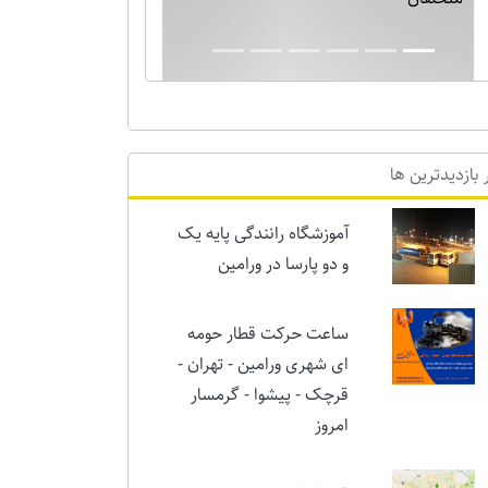
بارش برف نیم متری در ورامین! خدایا دیگر
برف بس است!!
 بازدیدترین ها
آموزشگاه رانندگی پایه یک
و دو پارسا در ورامین
ساعت حرکت قطار حومه
ای شهری ورامین - تهران -
قرچک - پیشوا - گرمسار