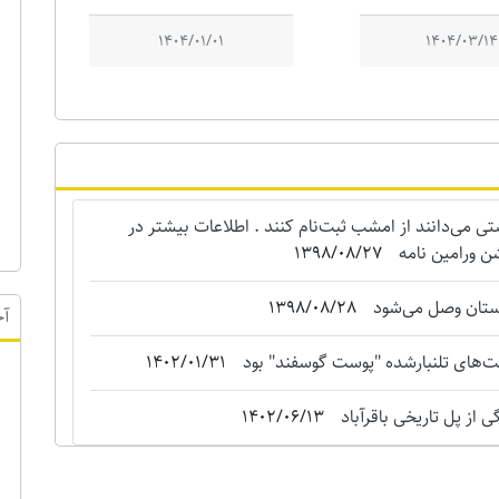
1404/01/01
1404/03/14
می‌دانند از امشب ثبت‌نام کنند . اطلاعات بیشتر در
ن ورامین نامه
1398/08/27
استان وصل می‌شود
1398/08/28
‌های تلنبارشده "‌پوست گوسفند" بود
1402/01/31
آخ
 از پل تاریخی باقرآباد
1402/06/13