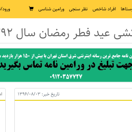
ستاها
افراد شاخص
نظر سنجی
ورامین شناسی
ورود/ث
ی عید فطر رمضان سال 1392
تاریخ خبر: 1396/08/03
اط