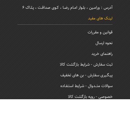
آدرس : ورامـین ، بلـوار امـام رضـا ، کـوی صداقـت ، پـلـاک 6
لینک های مفید
قوانین و مقررات
نحوه ارسال
راهنمای خرید
ثبت سفارش - شرایط بازگشت کالا
پیـگـیری سفارش - بن های تخفیف
سوالات متــدوال - شرایط استـفـاده
خصوصی - رویه بازگشت کالا
نماد اعتماد و ساماندهی