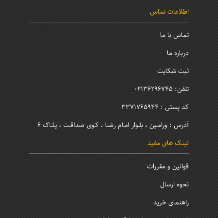
اطلاعات تماس
تماس با ما
درباره ما
ثبت شکایت
تلفن: 02136296745
کد پستی : 3371765944
آدرس : ورامـین ، بلـوار امـام رضـا ، کـوی صداقـت ، پـلـاک 6
لینک های مفید
قوانین و مقررات
نحوه ارسال
راهنمای خرید