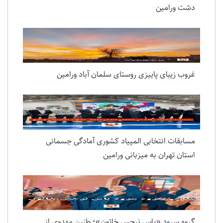
دشت ورامین
غروب زیبای پاییزی روستای سلمان آباد ورامین
مسابقات انتخابی المپیاد کشوری آمادگی جسمانی
استان تهران به میزبانی ورامین
گروه سرود «یاس نرجس خاتون»؛ طنین مهدوی از