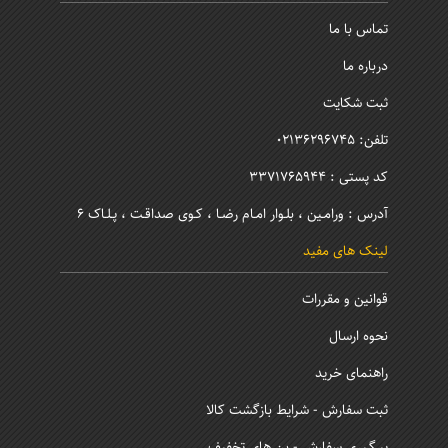
تماس با ما
درباره ما
ثبت شکایت
تلفن: 02136296745
کد پستی : 3371765944
آدرس : ورامـین ، بلـوار امـام رضـا ، کـوی صداقـت ، پـلـاک 6
لینک های مفید
قوانین و مقررات
نحوه ارسال
راهنمای خرید
ثبت سفارش - شرایط بازگشت کالا
پیـگـیری سفارش - بن های تخفیف