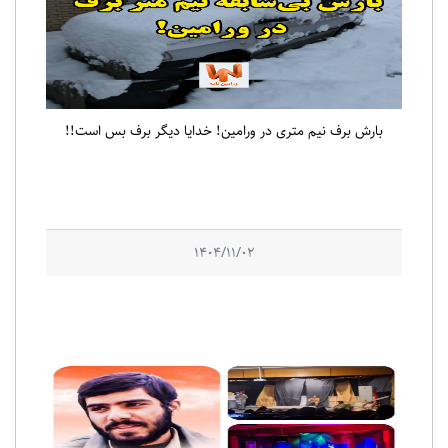
بارش برف نیم متری در ورامین! خدایا دیگر برف بس است!!
1404/11/02