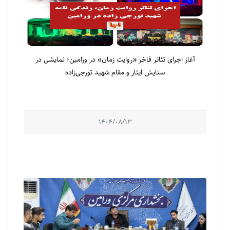
آغاز اجرای تئاتر فاخر «روایت زمان» در ورامین؛ نمایشی در
ستایش ایثار و مقام شهید تورجی‌زاده
1404/08/13